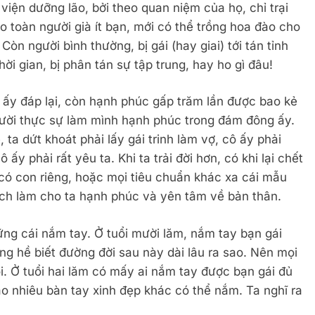
 viện dưỡng lão, bởi theo quan niệm của họ, chỉ trại
o toàn người già ít bạn, mới có thể trồng hoa đào cho
 Việt Nam
Quan Hệ Việt Trung Nhìn Từ Đôi Vần T
òn người bình thường, bị gái (hay giai) tới tán tỉnh
Jul 22, 2020
 thời gian, bị phân tán sự tập trung, hay ho gì đâu!
ấy đáp lại, còn hạnh phúc gấp trăm lần được bao kẻ
ời thực sự làm mình hạnh phúc trong đám đông ấy.
ẻ, ta dứt khoát phải lấy gái trinh làm vợ, cô ấy phải
ấy phải rất yêu ta. Khi ta trải đời hơn, có khi lại chết
 có con riêng, hoặc mọi tiêu chuẩn khác xa cái mẫu
cách làm cho ta hạnh phúc và yên tâm về bản thân.
g cái nắm tay. Ở tuổi mười lăm, nắm tay bạn gái
g hề biết đường đời sau này dài lâu ra sao. Nên mọi
ôi. Ở tuổi hai lăm có mấy ai nắm tay được bạn gái đủ
bao nhiêu bàn tay xinh đẹp khác có thể nắm. Ta nghĩ ra