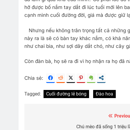
hở được bố nắm tay dắt đi lúc tuổi mới lên b
cạnh mình cuối đường đời, giá mà được giữ 
Nhưng nếu không trân trọng tất cả những gì
này ra là sẽ có bàn tay khác nắm, có khả năn
như chai bia, như sợi dây dắt chó, như cây gậy
Còn đàn bà, họ sẽ ra đi vì họ nhận ra họ đã 
Chia sẻ:
Tagged:
Cuối đường lẻ bóng
Đào hoa
Previou
Post
navigation
Chú mèo đã sống 1 triệu l