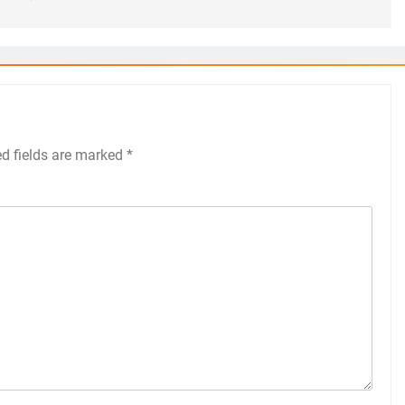
ed fields are marked
*
 Việt Nam
Những Hành Vi Đánh Giá Một Người 
Giáo Dục Tốt
Jul 22, 2020