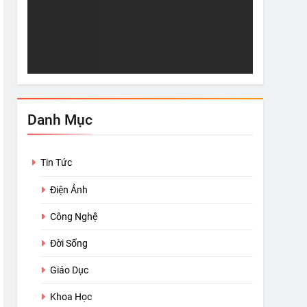
hơ
Sự “Giàu Có” Thực Sự
5 Nỗi Khổ
Jul 22, 2020
Jul 22, 20
Danh Mục
Tin Tức
Điện Ảnh
Công Nghệ
Đời Sống
Giáo Dục
Khoa Học