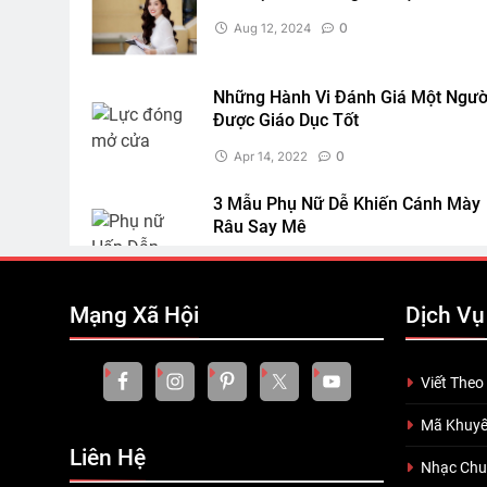
0
Aug 12, 2024
Những Hành Vi Đánh Giá Một Ngườ
Được Giáo Dục Tốt
0
Apr 14, 2022
3 Mẫu Phụ Nữ Dễ Khiến Cánh Mày
Râu Say Mê
0
May 08, 2021
You Can’t Control How Others See
Mạng Xã Hội
Dịch Vụ
You!
0
Nov 17, 2020
Viết Theo
Tình Yêu Và “Cảm Nắng” Sự Khác B
Mã Khuyế
0
Liên Hệ
Oct 24, 2020
Nhạc Ch