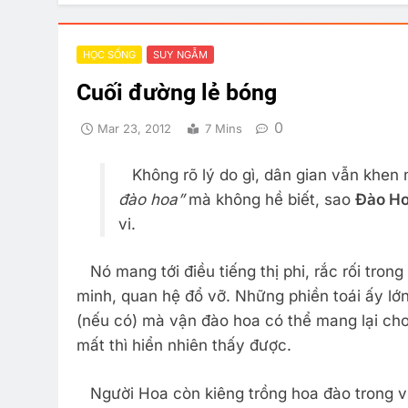
HỌC SỐNG
SUY NGẪM
Cuối đường lẻ bóng
0
Mar 23, 2012
7 Mins
Không rõ lý do gì, dân gian vẫn khen 
đào hoa”
mà không hề biết, sao
Đào H
vi.
Nó mang tới điều tiếng thị phi, rắc rối trong
minh, quan hệ đổ vỡ. Những phiền toái ấy lớn
(nếu có) mà vận đào hoa có thể mang lại cho
mất thì hiển nhiên thấy được.
Người Hoa còn kiêng trồng hoa đào trong vườ