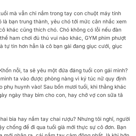
tuổi mà vẫn chỉ nắm trong tay con chuột máy tính
hó là bạn trung thành, yêu chó tới mức cân nhắc xem
cô khác cũng thích chó. Chó không có lỗi nếu đàn
 thể ham chơi đủ thú vui nào khác, GYM phim phượt
 tự tin hơn hẳn là cô bạn gái đang giục cưới, giục
Khốn nỗi, ta sẽ yêu một đứa đáng tuổi con gái mình?
i mình ta vào được phòng nàng vì ký túc nữ quy định
ho phụ huynh vào! Sau bốn mươi tuổi, khi thằng khác
gày ngày thay bỉm cho con, hay chở vợ con sữa tã
i bia hay nắm tay chai rượu? Nhưng tôi nghĩ, người
ậy chống để đi qua tuổi già mới thực sự cô đơn. Bạn
a mới nhận ra, cái nắm tay cảm động nhất, là khi hớn