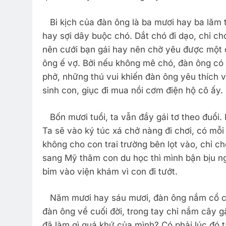
Bi kịch của đàn ông là ba mươi hay ba lăm 
hay sợi dây buộc chó. Dắt chó đi dạo, chỉ c
nên cưới bạn gái hay nên chờ yêu được một 
ông ế vợ. Bởi nếu không mê chó, đàn ông có
phở, những thú vui khiến đàn ông yêu thích và
sinh con, giục đi mua nồi cơm điện hộ cô ấy.
Bốn mươi tuổi, ta vẫn đầy gái tơ theo đuổi. 
Ta sẽ vào ký túc xá chở nàng đi chơi, có mỗ
không cho con trai trường bên lọt vào, chỉ c
sang Mỹ thăm con du học thì mình bận bịu n
bỉm vào viện khám vì con đi tướt.
Năm mươi hay sáu mươi, đàn ông nắm cổ cha
đàn ông về cuối đời, trong tay chỉ nắm cây g
đã làm gì quá khứ của mình? Có phải lúc đó t