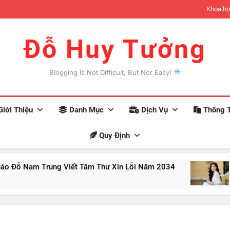
đợi có thể xảy ra khi bạn trở nên giàu có
Khoa họ
Đỗ Huy Tưởng
Blogging Is Not Difficult, But Nor Easy!
iới Thiệu
Danh Mục
Dịch Vụ
Thông T
Quy Định
Trung Viết Tâm Thư Xin Lỗi Năm 2034
10 Nhận 
Aug 12, 20