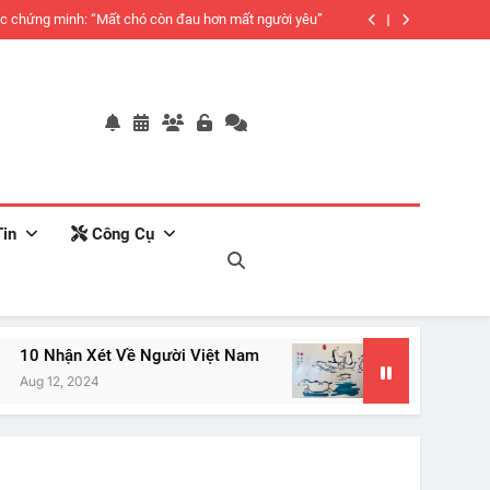
c chứng minh: “Mất chó còn đau hơn mất người yêu”
in
Công Cụ
Xét Về Người Việt Nam
Mãi Đéo Thành Công
24
Jan 20, 2024