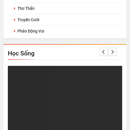
Thơ Thẩn
Truyện Cười
Phản Động Vui
Học Sống
c
Sự “Giàu Có” thực sự
3 m