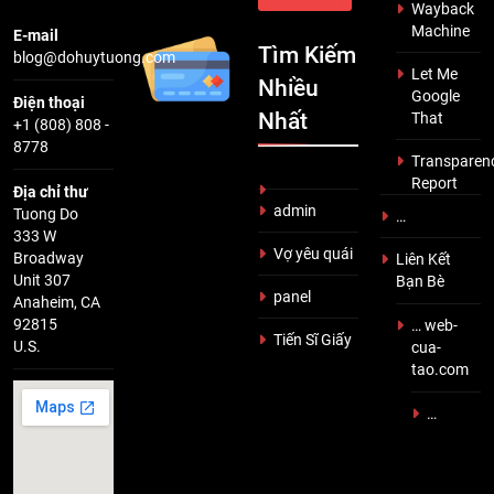
Wayback
Machine
E-mail
Tìm Kiếm
blog@dohuytuong.com
Let Me
Nhiều
Google
Điện thoại
Nhất
That
+1 (808) 808 -
8778
Transparen
Report
Địa chỉ thư
admin
Tuong Do
…
333 W
Vợ yêu quái
Broadway
Liên Kết
Unit 307
Bạn Bè
panel
Anaheim, CA
92815
… web-
Tiến Sĩ Giấy
U.S.
cua-
tao.com
…