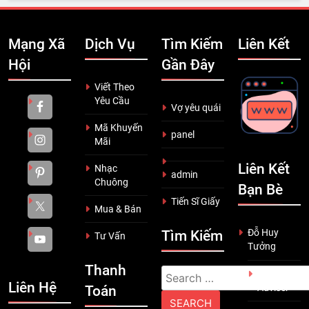
Mạng Xã
Dịch Vụ
Tìm Kiếm
Liên Kết
Hội
Gần Đây
Viết Theo
Yêu Cầu
Vợ yêu quái
Mã Khuyến
panel
Mãi
Liên Kết
Nhạc
admin
Chuông
Bạn Bè
Tiến Sĩ Giấy
Mua & Bán
Đỗ Huy
Tìm Kiếm
Tư Vấn
Tưởng
Thanh
Search
Scam
Liên Hệ
Adviser
Toán
for: