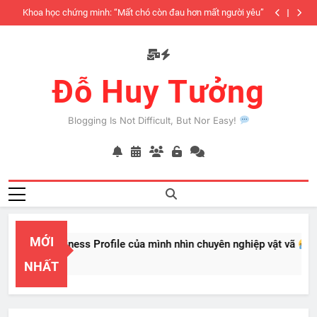
Skip
iàu
Khoa học chứng minh: “Mất chó còn đau hơn mất người yêu”
to
có
content
Đỗ Huy Tưởng
Blogging Is Not Difficult, But Nor Easy!
MỚI
PayPal Business Profile của mình nhìn chuyên nghiệp vật vã
Feb 22, 2026
NHẤT