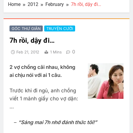
Home
2012
February
7h rồi, dậy đi…
GÓC THƯ GIÃN
TRUYỆN CƯỜI
7h rồi, dậy đi…
0
Feb 21, 2012
1 Mins
2 vợ chồng cãi nhau, không
ai chịu nói với ai 1 câu.
Trước khi đi ngủ, anh chồng
viết 1 mảnh giấy cho vợ dặn:
…
–
“Sáng mai 7h nhớ đánh thức tôi!”