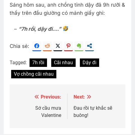
Sáng hôm sau, anh chồng tỉnh dậy đã 9h rưỡi &
thấy trên đầu giường có mảnh giấy ghi:
–
“7h rồi, dậy đi….”
Chia sẻ:
Tagged:
7h rồi
Cãi nhau
Dậy đi
Vợ chồng cãi nhau
Previous:
Next:
Post
navigation
Sớ cầu mưa
Đau rồi tự khắc sẽ
Valentine
buông!