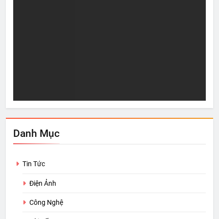
Sự “Giàu Có” thực sự
5 n
Sep 28, 2021
S
Danh Mục
Tin Tức
Điện Ảnh
Công Nghệ