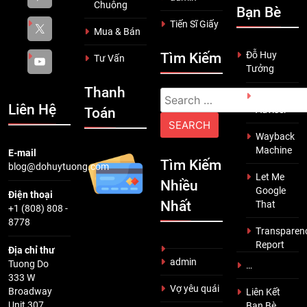
Chuông
Bạn Bè
Tiến Sĩ Giấy
Mua & Bán
Đỗ Huy
Tìm Kiếm
Tư Vấn
Tưởng
Thanh
Search
Scam
Liên Hệ
Adviser
Toán
for:
Wayback
Machine
E-mail
Tìm Kiếm
blog@dohuytuong.com
Let Me
Nhiều
Google
Điện thoại
Nhất
That
+1 (808) 808 -
8778
Transparen
Report
Địa chỉ thư
admin
Tuong Do
…
333 W
Vợ yêu quái
Broadway
Liên Kết
Unit 307
Bạn Bè