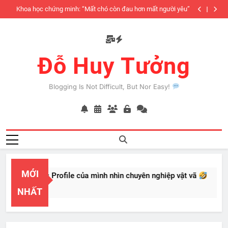
Skip
iàu
Khoa học chứng minh: “Mất chó còn đau hơn mất người yêu”
to
có
content
Đỗ Huy Tưởng
Blogging Is Not Difficult, But Nor Easy!
MỚI
l Business Profile của mình nhìn chuyên nghiệp vật vã
2, 2026
NHẤT