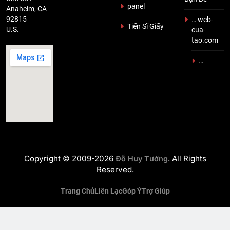
panel
Anaheim, CA
92815
… web-
Tiến Sĩ Giấy
U.S.
cua-
tao.com
…
Copyright © 2009-2026
. All Rights
Đỗ Huy Tưởng
Reserved.
Trang Chủ
Liên Lạc
Góp Ý
Trợ Giúp