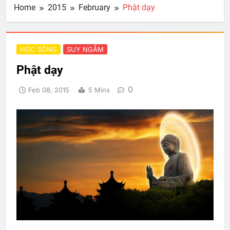
Home
2015
February
Phật dạy
HỌC SỐNG
SUY NGẪM
Phật dạy
0
Feb 08, 2015
5 Mins