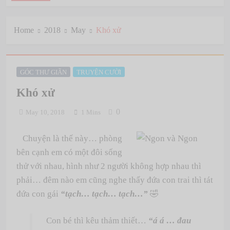
Home
2018
May
Khó xử
GÓC THƯ GIÃN
TRUYỆN CƯỜI
Khó xử
0
May 10, 2018
1 Mins
Chuyện là thế này… phòng
bên cạnh em có một đôi sống
thử với nhau, hình như 2 người không hợp nhau thì
phải… đêm nào em cũng nghe thấy đứa con trai thì tát
đứa con gái
“tạch… tạch… tạch…”
🤣
Con bé thì kêu thảm thiết…
“á á … đau