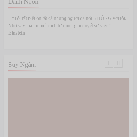
Danh Ngôn
If Scorpion’s wife was resurrected in
Mortal Kombat 11
“Tôi rất biết ơn tất cả những người đã nói KHÔNG với tôi.
Dec 12, 2022
0
Nhờ vậy mà tôi biết cách tự mình giải quyết sự việc.” –
Trái Tim Anh Thuộc Về Em hòa tấu Sáo
Einstein
Trúc
May 25, 2022
0
Quan hệ Việt Trung nhìn từ đôi vần thơ
Suy Ngẫm
May 03, 2022
0
Việc ngu ngốc nhất bạn từng làm là gì?
May 03, 2022
0
Có 3 sự thật
Mar 25, 2022
0