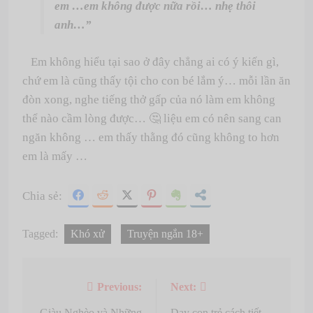
em …em không được nữa rồi… nhẹ thôi
anh…”
Em không hiểu tại sao ở đây chẳng ai có ý kiến gì,
chứ em là cũng thấy tội cho con bé lắm ý… mỗi lần ăn
đòn xong, nghe tiếng thở gấp của nó làm em không
thể nào cầm lòng được… 🤔 liệu em có nên sang can
ngăn không … em thấy thằng đó cũng không to hơn
em là mấy …
Chia sẻ:
Tagged:
Khó xử
Truyện ngắn 18+
Previous:
Next:
Post
Giàu Nghèo và Những
Dạy con trẻ cách tiết