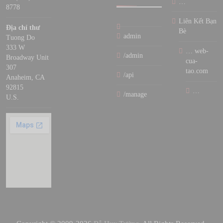
…
8778
Liên Kết Bạn
Địa chỉ thư
Bè
admin
Tuong Do
333 W
… web-
/admin
Broadway Unit
cua-
307
tao.com
/api
Anaheim, CA
92815
…
/manage
U.S.