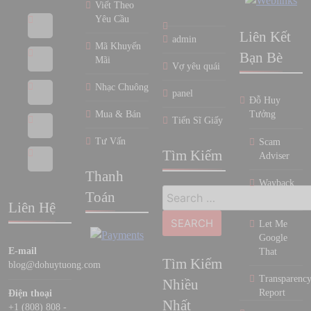
Viết Theo
Yêu Cầu
Liên Kết
admin
Mã Khuyến
Bạn Bè
Mãi
Vợ yêu quái
Nhạc Chuông
panel
Đỗ Huy
Mua & Bán
Tưởng
Tiến Sĩ Giấy
Tư Vấn
Scam
Tìm Kiếm
Adviser
Thanh
Wayback
Search
Toán
Machine
Liên Hệ
for:
Let Me
Google
E-mail
That
Tìm Kiếm
blog@dohuytuong.com
Transparenc
Nhiều
Report
Điện thoại
Nhất
+1 (808) 808 -