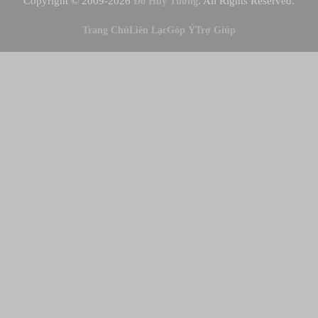
Copyright © 2009-2026
. All Rights Reserved.
Đỗ Huy Tưởng
Trang Chủ
Liên Lạc
Góp Ý
Trợ Giúp