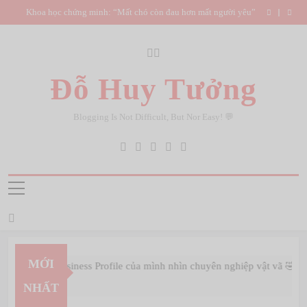
Skip
iàu
Khoa học chứng minh: “Mất chó còn đau hơn mất người yêu”
to
có
content
Đỗ Huy Tưởng
Blogging Is Not Difficult, But Nor Easy! 💬
MỚI
PayPal Business Profile của mình nhìn chuyên nghiệp vật vã 🤣
Feb 22, 2026
NHẤT