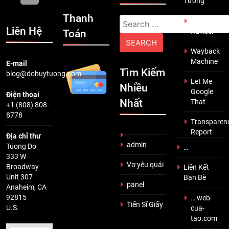
Tưởng
Thanh
Search
Scam
Liên Hệ
Adviser
Toán
for:
Wayback
Machine
E-mail
Tìm Kiếm
blog@dohuytuong.com
Let Me
Nhiều
Google
Điện thoại
Nhất
That
+1 (808) 808 -
8778
Transparen
Report
Địa chỉ thư
admin
Tuong Do
…
333 W
Vợ yêu quái
Broadway
Liên Kết
Unit 307
Bạn Bè
panel
Anaheim, CA
92815
… web-
Tiến Sĩ Giấy
U.S.
cua-
tao.com