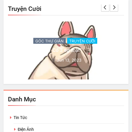
Truyện Cười
GÓC THƯ GIÃN
TRUYỆN CƯỜI
Có 3 sự thật
Jun 13, 2023
Danh Mục
Tin Tức
Điện Ảnh