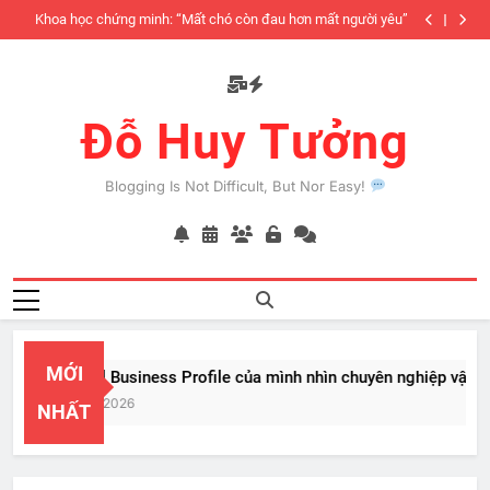
Skip
iàu
Khoa học chứng minh: “Mất chó còn đau hơn mất người yêu”
to
có
content
Đỗ Huy Tưởng
Blogging Is Not Difficult, But Nor Easy!
MỚI
PayPal Business Profile của mình nhìn chuyên nghiệp vật vã
Feb 22, 2026
NHẤT