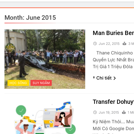
Month:
June 2015
Man Buries Ben
Jun 22, 2015
3 M
Thane Chiquinho S
Quyền Lực Nhất Br
Trị Giá 1 Triệu Đô
† Chi tiết
HỌC SỐNG
SUY NGẪM
PHẢN ĐỘNG VUI
TRUYỆN CƯỜI
GÓC THƯ GIÃN
Transfer Dohu
Đồng Chí Chúa
Lợn V
Jun 19, 2015
1 M
Jun 22, 2015
Jun
Kỷ Niệm Thôi… Mua
Mới Có Google Dom