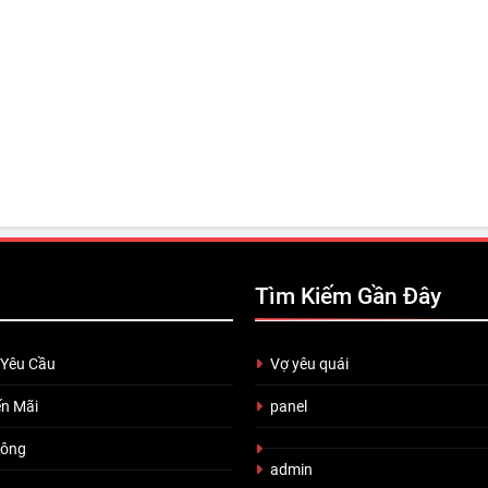
Tìm Kiếm Gần Đây
 Yêu Cầu
Vợ yêu quái
n Mãi
panel
uông
admin