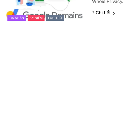
Whois Privacy.
† Chi tiết
CÁ NHÂN
KỶ NIỆM
LƯU TRỮ