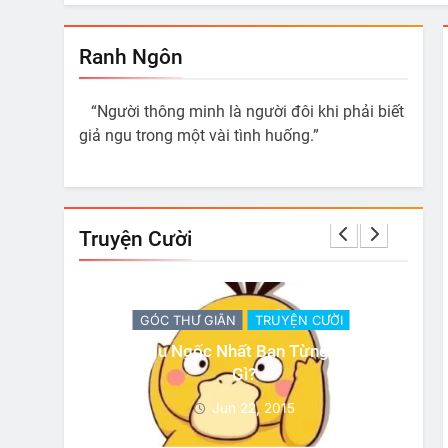
Ranh Ngôn
“Người thông minh là người đôi khi phải biết
giả ngu trong một vài tình huống.”
Truyện Cười
ỜI
GÓC THƯ GIÃN
TRUYỆN CƯỜI
 Làm Là
Có 3 Sự Thật
Jun 22, 2015