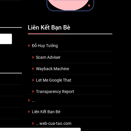
Liên Kết Bạn Bè
Đỗ Huy Tưởng
Scam Adviser
Wayback Machine
Let Me Google That
Transparency Report
…
Liên Kết Bạn Bè
… web-cua-tao.com