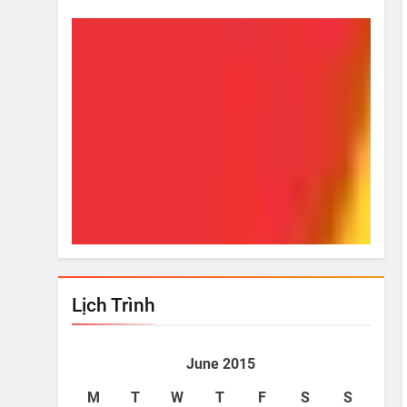
i!
Từ Hôm Ấy
Bí Ki
Jun 22, 2015
Jun
Lịch Trình
June 2015
M
T
W
T
F
S
S