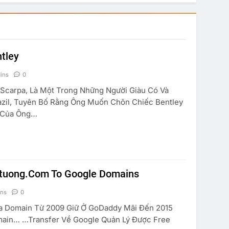
tley
ins
0
carpa, Là Một Trong Những Người Giàu Có Và
azil, Tuyên Bố Rằng Ông Muốn Chôn Chiếc Bentley
la Của Ông…
TRUYỆN CƯỜI
KINH TẾ
SUY NGẪM
ytuong.com To Google Domains
à Anh Em
Marketing Căn Bản
ins
0
 22, 2015
Jun 22, 2015
 Domain Từ 2009 Giữ Ở GoDaddy Mãi Đến 2015
ain… …transfer Về Google Quản Lý Được Free