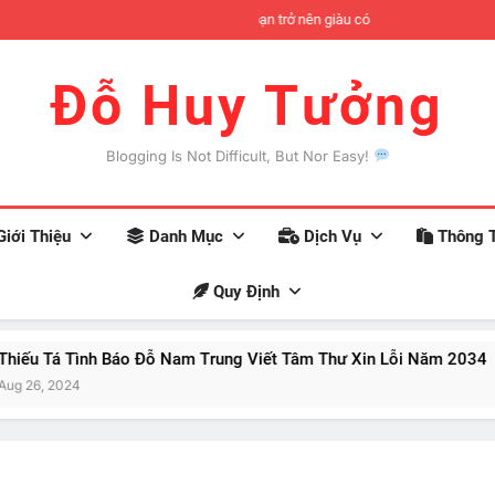
đợi có thể xảy ra khi bạn trở nên giàu có
Khoa họ
Đỗ Huy Tưởng
Blogging Is Not Difficult, But Nor Easy!
iới Thiệu
Danh Mục
Dịch Vụ
Thông T
Quy Định
ình Báo Đỗ Nam Trung Viết Tâm Thư Xin Lỗi Năm 2034