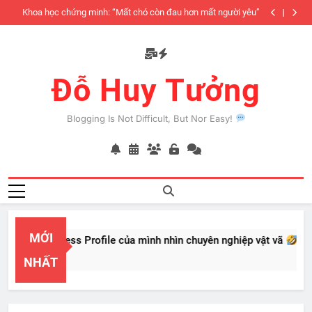
Skip
iàu
Khoa học chứng minh: “Mất chó còn đau hơn mất người yêu”
to
có
content
Đỗ Huy Tưởng
Blogging Is Not Difficult, But Nor Easy!
MỚI
PayPal Business Profile của mình nhìn chuyên nghiệp vật vã
Feb 22, 2026
NHẤT