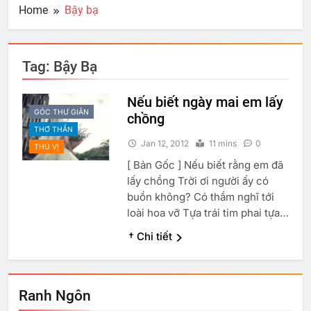
Home
Bậy bạ
Tag:
Bậy Bạ
Nếu biết ngày mai em lấy
GÓC THƯ GIÃN
chồng
THƠ THẨN
Jan 12, 2012
11 mins
0
THÚ VỊ
[ Bản Gốc ] Nếu biết rằng em đã
lấy chồng Trời ơi người ấy có
buồn không? Có thầm nghĩ tới
loài hoa vỡ Tựa trái tim phai tựa…
† Chi tiết
Ranh Ngôn