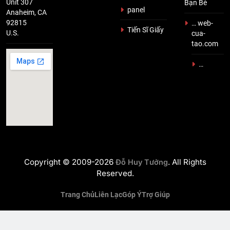
Unit 307
Bạn Bè
panel
Anaheim, CA
92815
… web-
Tiến Sĩ Giấy
U.S.
cua-
tao.com
…
Copyright © 2009-2026
. All Rights
Đỗ Huy Tưởng
Reserved.
Trang Chủ
Liên Lạc
Góp Ý
Trợ Giúp