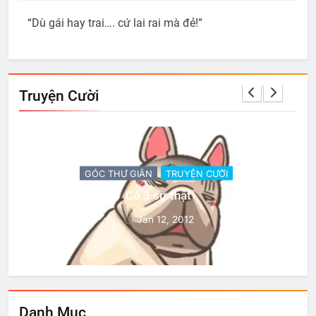
“Dù gái hay trai…. cứ lai rai mà đẻ!”
Truyện Cười
GÓC THƯ GIÃN
TRUYỆN CƯỜI
Có 3 sự thật
Jan 12, 2012
Danh Mục