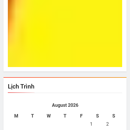
Từ Hôm Ấy
Bí 
Jan 12, 2012
J
Lịch Trình
August 2026
M
T
W
T
F
S
S
1
2