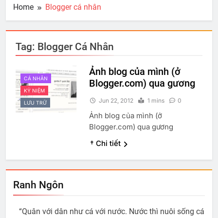
Home
Blogger cá nhân
Tag:
Blogger Cá Nhân
Ảnh blog của mình (ở
CÁ NHÂN
Blogger.com) qua gương
KỶ NIỆM
Jun 22, 2012
1 mins
0
LƯU TRỮ
Ảnh blog của mình (ở
Blogger.com) qua gương
† Chi tiết
Ranh Ngôn
“Quân với dân như cá với nước. Nước thì nuôi sống cá