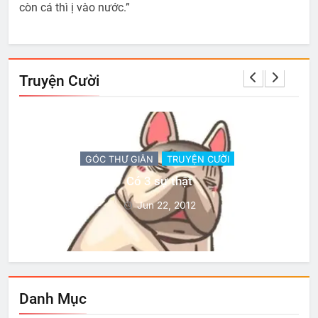
còn cá thì ị vào nước.”
Truyện Cười
GÓC THƯ GIÃN
TRUYỆN CƯỜI
Có 3 sự thật
Jun 22, 2012
Danh Mục