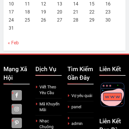
10
11
12
13
14
15
16
17
18
19
20
21
22
23
24
25
26
27
28
29
30
31
« Feb
Mạng Xã
Dịch Vụ
Tìm Kiếm
Liên Kết
Hội
Gần Đây
Viết Theo
Yêu Cầu
Vợ yêu quái
Mã Khuyến
panel
Mãi
Liên Kết
Nhạc
admin
Chuông