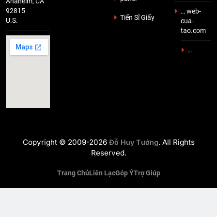
Anaheim, CA
92815
… web-
Tiến Sĩ Giấy
U.S.
cua-
tao.com
…
Copyright © 2009-2026
. All Rights
Đỗ Huy Tưởng
Reserved.
Trang Chủ
Liên Lạc
Góp Ý
Trợ Giúp