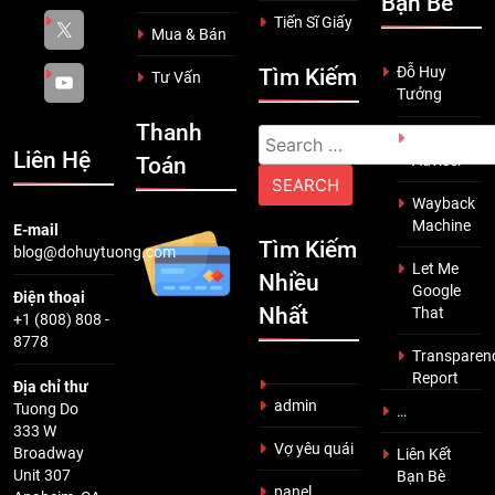
Bạn Bè
Tiến Sĩ Giấy
Mua & Bán
Đỗ Huy
Tìm Kiếm
Tư Vấn
Tưởng
Thanh
Search
Scam
Liên Hệ
Adviser
Toán
for:
Wayback
Machine
E-mail
Tìm Kiếm
blog@dohuytuong.com
Let Me
Nhiều
Google
Điện thoại
Nhất
That
+1 (808) 808 -
8778
Transparen
Report
Địa chỉ thư
admin
Tuong Do
…
333 W
Vợ yêu quái
Broadway
Liên Kết
Unit 307
Bạn Bè
panel