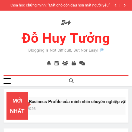
Skip
iàu
Khoa học chứng minh: “Mất chó còn đau hơn mất người yêu”
to
có
content
Đỗ Huy Tưởng
Blogging Is Not Difficult, But Nor Easy!
MỚI
PayPal Business Profile của mình nhìn chuyên nghiệp vật vã
Feb 22, 2026
NHẤT