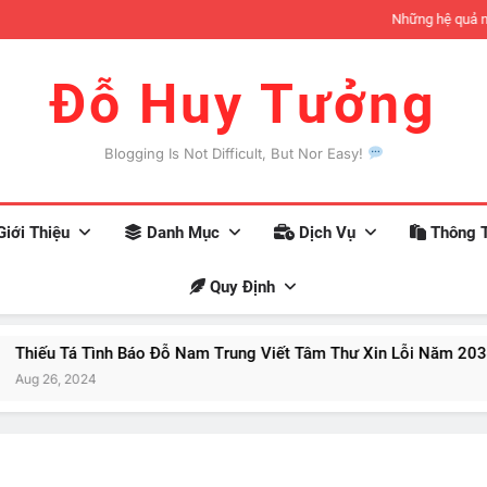
đợi có thể xảy ra khi bạn trở nên giàu có
Khoa họ
Đỗ Huy Tưởng
Blogging Is Not Difficult, But Nor Easy!
iới Thiệu
Danh Mục
Dịch Vụ
Thông T
Quy Định
 Tình Báo Đỗ Nam Trung Viết Tâm Thư Xin Lỗi Năm 2034
024