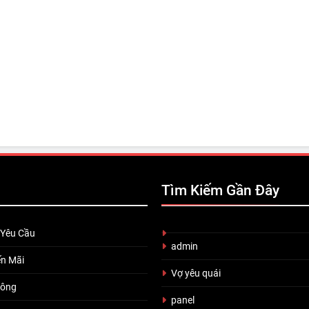
Tìm Kiếm Gần Đây
 Yêu Cầu
admin
n Mãi
Vợ yêu quái
uông
panel