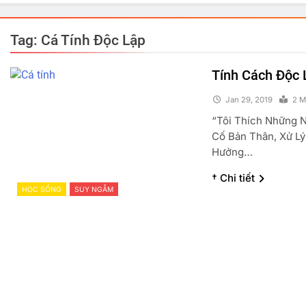
Tag:
Cá Tính Độc Lập
Tính Cách Độc 
Jan 29, 2019
2 M
“Tôi Thích Những 
Cố Bản Thân, Xử L
Hưởng…
† Chi tiết
HỌC SỐNG
SUY NGẪM
PHẢN ĐỘNG VUI
TRUYỆN CƯỜI
GÓC THƯ GIÃN
Đồng Chí Chúa
Lợn V
Jan 29, 2019
Jan