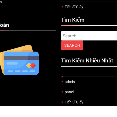
n
Tiến Sĩ Giấy
Tìm Kiếm
Toán
Search
for:
Tìm Kiếm Nhiều Nhất
admin
panel
Tiến Sĩ Giấy
Vợ yêu quái