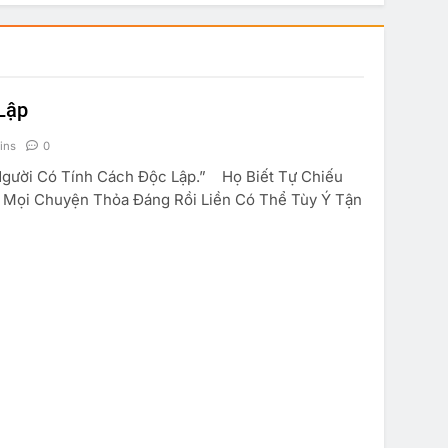
Lập
ins
0
Người Có Tính Cách Độc Lập.” Họ Biết Tự Chiếu
ý Mọi Chuyện Thỏa Đáng Rồi Liền Có Thể Tùy Ý Tận
TRUYỆN CƯỜI
KINH TẾ
SUY NGẪM
à Anh Em
Marketing Căn Bản
 29, 2019
Jan 29, 2019