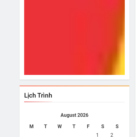
i!
Từ Hôm Ấy
Bí Ki
Jan 29, 2019
Jan
Lịch Trình
August 2026
M
T
W
T
F
S
S
1
2