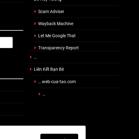
Scam Adviser
Wayback Machine
Let Me Google That
Transparency Report
…
Liên Kết Bạn Bè
… web-cua-tao.com
…