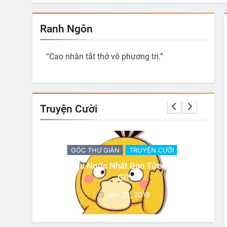
Ranh Ngôn
“Cao nhân tắt thở vô phương trị.”
Truyện Cười
ỜI
GÓC THƯ GIÃN
TRUYỆN CƯỜI
 Làm Là
Có 3 Sự Thật
Jan 29, 2019