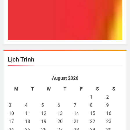
Từ Hôm Ấy
Bí
Aug 04, 2020
Lịch Trình
August 2026
M
T
W
T
F
S
S
1
2
3
4
5
6
7
8
9
10
11
12
13
14
15
16
17
18
19
20
21
22
23
24
25
26
27
28
29
30