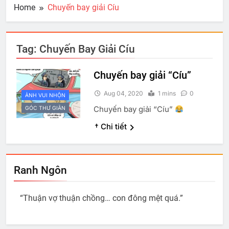
Home
Chuyến bay giải Cíu
Tag:
Chuyến Bay Giải Cíu
Chuyến bay giải “Cíu”
Aug 04, 2020
1 mins
0
ẢNH VUI NHỘN
Chuyến bay giải “Cíu”
GÓC THƯ GIÃN
† Chi tiết
Ranh Ngôn
“Thuận vợ thuận chồng… con đông mệt quá.”