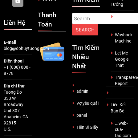
Tưởng
Thanh
Search
Scam
Liên Hệ
Adviser
Toán
for:
Wayback
Machine
E-mail
Tìm Kiếm
blog@dohuytuong.com
Let Me
Nhiều
Google
Điện thoại
Nhất
That
+1 (808) 808 -
8778
Transparen
Report
Địa chỉ thư
admin
Tuong Do
…
333 W
Vợ yêu quái
Broadway
Liên Kết
Unit 307
Bạn Bè
panel
Anaheim, CA
92815
… web-
Tiến Sĩ Giấy
U.S.
cua-
tao.com