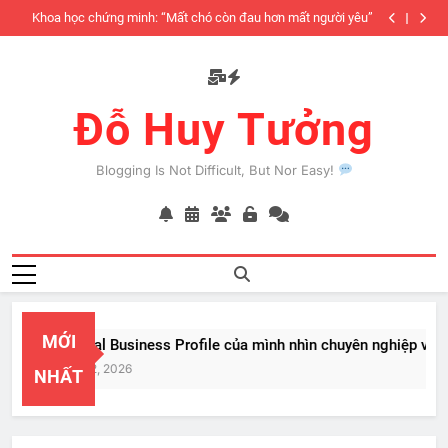
Skip
iàu
Khoa học chứng minh: “Mất chó còn đau hơn mất người yêu”
to
có
content
Đỗ Huy Tưởng
Blogging Is Not Difficult, But Nor Easy!
MỚI
PayPal Business Profile của mình nhìn chuyên nghiệp vật v
Feb 22, 2026
NHẤT