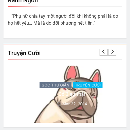
Ranh Ngôn
“Phụ nữ chia tay một người đôi khi không phải là do
họ hết yêu… Mà là do đối phương hết tiền.”
Truyện Cười
GÓC THƯ GIÃN
TRUYỆN CƯỜI
Có 3 sự thật
Mar 22, 2014