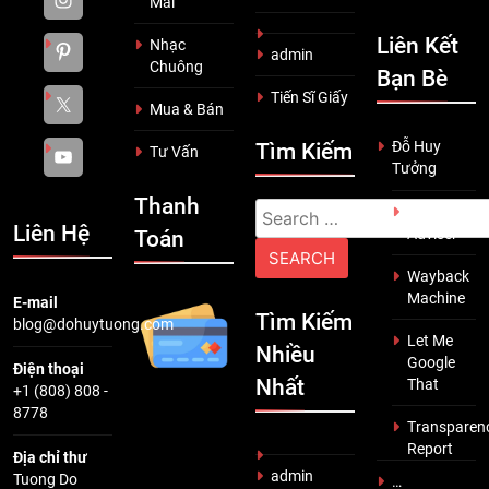
Mãi
Liên Kết
Nhạc
admin
Chuông
Bạn Bè
Tiến Sĩ Giấy
Mua & Bán
Đỗ Huy
Tìm Kiếm
Tư Vấn
Tưởng
Thanh
Search
Scam
Liên Hệ
Adviser
Toán
for:
Wayback
Machine
E-mail
Tìm Kiếm
blog@dohuytuong.com
Let Me
Nhiều
Google
Điện thoại
Nhất
That
+1 (808) 808 -
8778
Transparen
Report
Địa chỉ thư
admin
Tuong Do
…