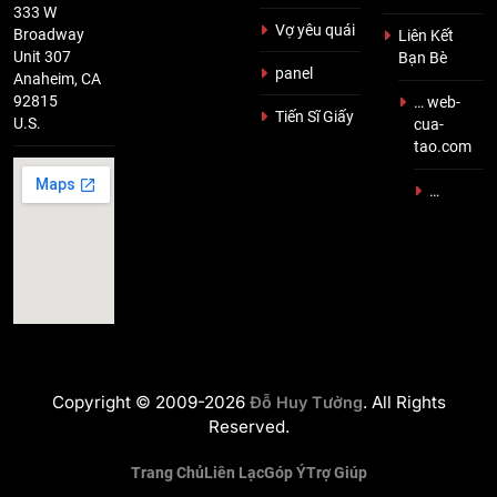
333 W
Vợ yêu quái
Broadway
Liên Kết
Unit 307
Bạn Bè
panel
Anaheim, CA
92815
… web-
Tiến Sĩ Giấy
U.S.
cua-
tao.com
…
Copyright © 2009-2026
. All Rights
Đỗ Huy Tưởng
Reserved.
Trang Chủ
Liên Lạc
Góp Ý
Trợ Giúp