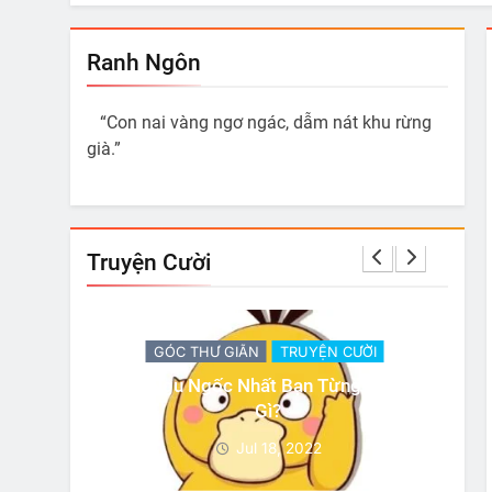
Ranh Ngôn
“Con nai vàng ngơ ngác, dẫm nát khu rừng
già.”
Truyện Cười
 CƯỜI
GÓC THƯ GIÃN
TRUYỆN CƯỜI
ừng Làm Là
Có 3 Sự Thật
Jul 18, 2022