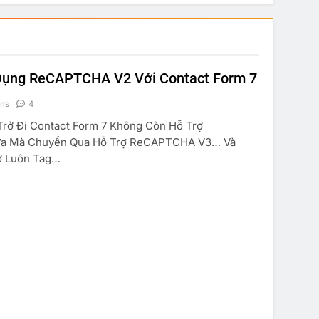
 Dụng ReCAPTCHA V2 Với Contact Form 7
ins
4
Trở Đi Contact Form 7 Không Còn Hỗ Trợ
a Mà Chuyển Qua Hỗ Trợ ReCAPTCHA V3… Và
ợ Luôn Tag…
IÃN
TRUYỆN CƯỜI
KINH TẾ
SUY NGẪM
 Và Anh Em
Marketing Căn Bản
Jul 18, 2022
Jul 18, 2022