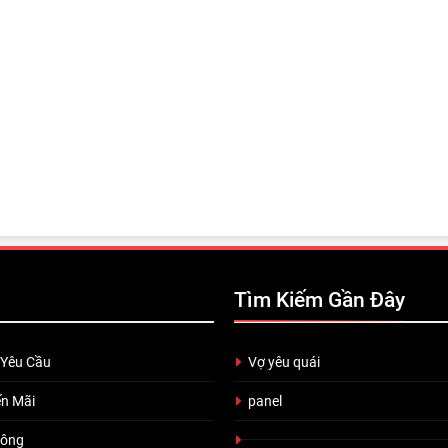
Tìm Kiếm Gần Đây
 Yêu Cầu
Vợ yêu quái
n Mãi
panel
uông