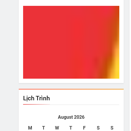
ính Phủ” Ơi!
Từ Hôm Ấy
Jul 18, 2022
Lịch Trình
August 2026
M
T
W
T
F
S
S