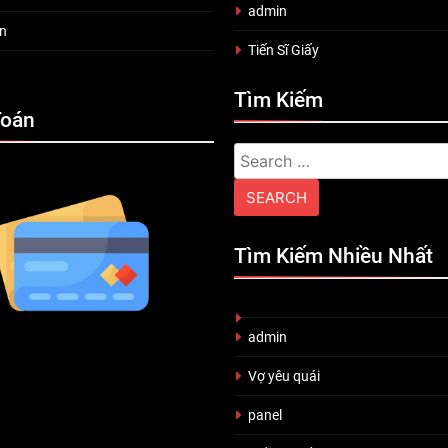
admin
n
Tiến Sĩ Giấy
Tìm Kiếm
Toán
Search
for:
Tìm Kiếm Nhiều Nhất
admin
Vợ yêu quái
panel