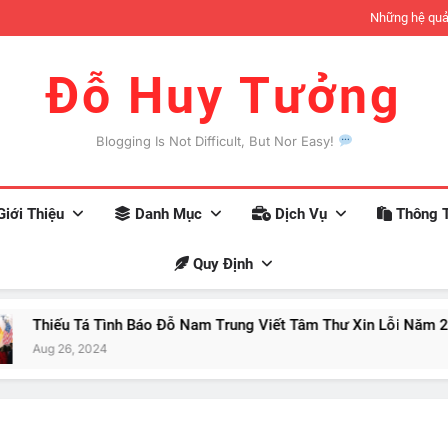
đợi có thể xảy ra khi bạn trở nên giàu có
Khoa họ
Đỗ Huy Tưởng
Blogging Is Not Difficult, But Nor Easy!
iới Thiệu
Danh Mục
Dịch Vụ
Thông T
Quy Định
u Tá Tình Báo Đỗ Nam Trung Viết Tâm Thư Xin Lỗi Năm 2034
6, 2024