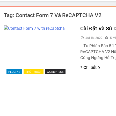
Tag:
Contact Form 7 Và ReCAPTCHA V2
Cài Đặt Và Sử
Jul 18, 2022
5 M
Từ Phiên Bản 5.1 
ReCAPTCHA V2 Nữ
Cũng Ngưng Hỗ Tr
† Chi tiết
PLUGINS
THỦ THUẬT
WORDPRESS
PHẢN ĐỘNG VUI
TRUYỆN CƯỜI
GÓC THƯ G
Đồng Chí Chúa
Lợn
Jul 18, 2022