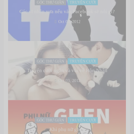
GÓC THƯ GIÃN
TRUYỆN CƯỜI
Các vĩ nhân xưa nếu vào Facebook sẽ nói gì?
Oct 03, 2012
GÓC THƯ GIÃN
TRUYỆN CƯỜI
Truyện cười ngắn và vui về Hôn Nhân
Oct 03, 2012
GÓC THƯ GIÃN
TRUYỆN CƯỜI
Khi phụ nữ ghen