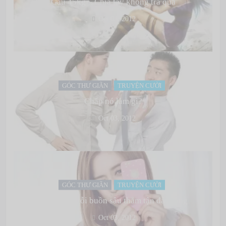
Gấu 45kg – Chia tay không trả quà
Oct 03, 2012
GÓC THƯ GIÃN
TRUYỆN CƯỜI
Chấp nó làm gì?
Oct 03, 2012
GÓC THƯ GIÃN
TRUYỆN CƯỜI
Có những nỗi buồn sâu thẳm tận đáy lòng
Oct 03, 2012