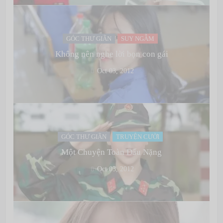
GÓC THƯ GIÃN
SUY NGẪM
Không nên nghe lời bọn con gái
Oct 03, 2012
GÓC THƯ GIÃN
TRUYỆN CƯỜI
Một Chuyện Toàn Dấu Nặng
Oct 03, 2012