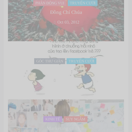
PHẢN ĐỘNG VUI
TRUYỆN CƯỜI
Đồng Chí Chúa
Oct 03, 2012
GÓC THƯ GIÃN
TRUYỆN CƯỜI
Lợn và Anh Em
Oct 03, 2012
KINH TẾ
SUY NGẪM
Marketing căn bản