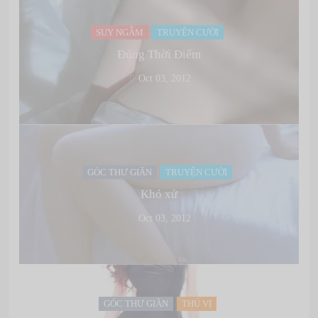
SUY NGẪM
TRUYỆN CƯỜI
Đúng Thời Điểm
Oct 03, 2012
GÓC THƯ GIÃN
TRUYỆN CƯỜI
Khó xử
Oct 03, 2012
GÓC THƯ GIÃN
THÚ VỊ