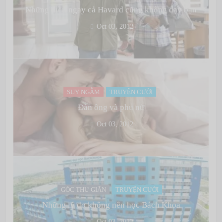
Những điều ngay cả Havard cũng không dạy bạn
Oct 03, 2012
SUY NGẪM
TRUYỆN CƯỜI
Đàn ông và phụ nữ
Oct 03, 2012
GÓC THƯ GIÃN
TRUYỆN CƯỜI
Những lý do không nên học Bách Khoa
Oct 03, 2012