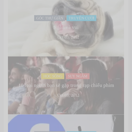
GÓC THƯ GIÃN
TRUYỆN CƯỜI
Ngắn và vui
Oct 03, 2012
HỌC SỐNG
SUY NGẪM
10 loại người bạn sẽ gặp trong rạp chiếu phim
Oct 03, 2012