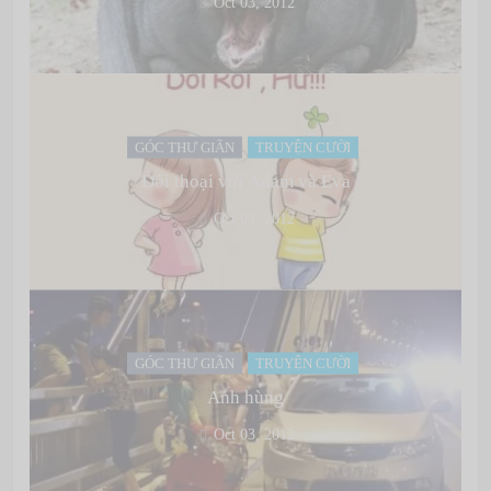
Oct 03, 2012
GÓC THƯ GIÃN
TRUYỆN CƯỜI
Đối thoại với Adam và Eva
Oct 03, 2012
GÓC THƯ GIÃN
TRUYỆN CƯỜI
Anh hùng
Oct 03, 2012