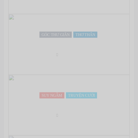
GÓC THƯ GIÃN
THƠ THẨN
Rốt cuộc Tình Cảm biết dành Trao Ai…
Oct 03, 2012
SUY NGẪM
TRUYỆN CƯỜI
Bạn làm được trong… bao lâu!
Oct 03, 2012