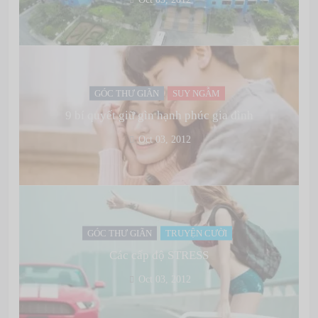
GÓC THƯ GIÃN
SUY NGẪM
9 bí quyết giữ gìn hạnh phúc gia đình
Oct 03, 2012
GÓC THƯ GIÃN
TRUYỆN CƯỜI
Các cấp độ STRESS
Oct 03, 2012