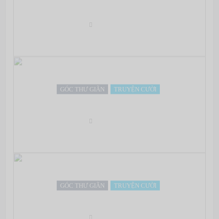
Phân chia giai cấp là gì?
Oct 03, 2012
GÓC THƯ GIÃN
TRUYỆN CƯỜI
Những câu chuyện TÌNH nồng nàn ngắn ngủi!
Oct 03, 2012
GÓC THƯ GIÃN
TRUYỆN CƯỜI
Chuyện đêm khuya
Oct 03, 2012