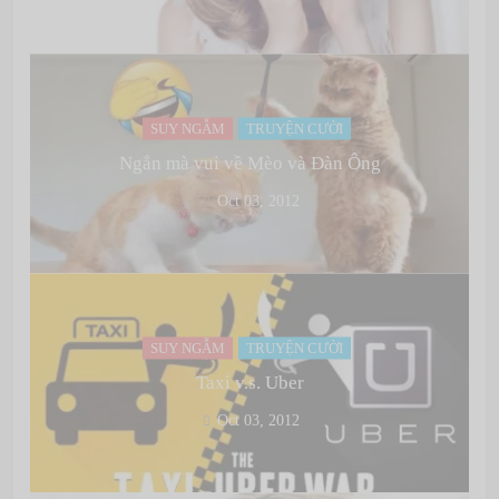
SUY NGẪM
TRUYỆN CƯỜI
Ngắn mà vui về Mèo và Đàn Ông
Oct 03, 2012
SUY NGẪM
TRUYỆN CƯỜI
Taxi v.s. Uber
Oct 03, 2012