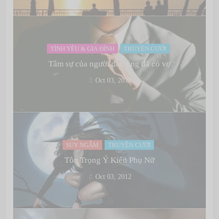
TÌNH YÊU & GIA ĐÌNH
TRUYỆN CƯỜI
Tâm sự của người đàn ông đã có vợ
Oct 03, 2012
SUY NGẪM
TRUYỆN CƯỜI
Tôn Trọng Ý Kiến Phụ Nữ
Oct 03, 2012