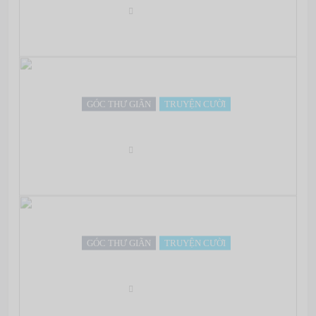
Oct 03, 2012
GÓC THƯ GIÃN
TRUYỆN CƯỜI
Tổng hợp truyện cười siêu ngắn
Oct 03, 2012
GÓC THƯ GIÃN
TRUYỆN CƯỜI
Em thích một cuộc hẹn hơn
Oct 03, 2012