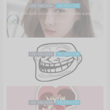
GÓC THƯ GIÃN
TRUYỆN CƯỜI
24 giờ bi kịch của một Hot Girl “cư dân mạng”…
Oct 03, 2012
GÓC THƯ GIÃN
TRUYỆN CƯỜI
Biện pháp mạnh
Oct 03, 2012
GÓC THƯ GIÃN
TRUYỆN CƯỜI
Nhật kí của một thanh niên mới làm chồng!