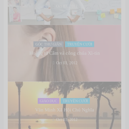
Oct 03, 2012
GÓC THƯ GIÃN
TRUYỆN CƯỜI
Hoàng tử Câm và công chúa Xì-tin
Oct 03, 2012
GIÁO DỤC
TRUYỆN CƯỜI
Văn Minh Xã Hội Chủ Nghĩa
Oct 03, 2012