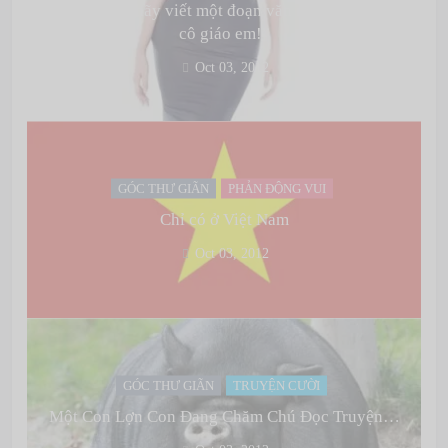
Đề bài: “Em hãy viết một đoạn văn ngắn nhất tả về
cô giáo em!”
Oct 03, 2012
GÓC THƯ GIÃN
PHẢN ĐỘNG VUI
Chỉ có ở Việt Nam
Oct 03, 2012
GÓC THƯ GIÃN
TRUYỆN CƯỜI
Một Con Lợn Con Đang Chăm Chú Đọc Truyện…