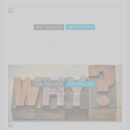
GÓC THƯ GIÃN
TRUYỆN CƯỜI
7h rồi, dậy đi…
Oct 03, 2012
GÓC THƯ GIÃN
TRUYỆN CƯỜI
Tại sao & Vì sao?
Oct 03, 2012