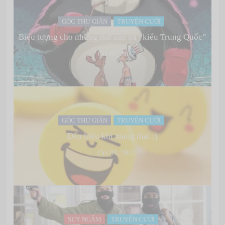
GÓC THƯ GIÃN
TRUYỆN CƯỜI
Biểu tượng cho những thứ xấu xa “kiểu Trung Quốc”
Oct 03, 2012
GÓC THƯ GIÃN
TRUYỆN CƯỜI
Dấu hiệu khi mang thai ;)
Oct 03, 2012
SUY NGẪM
TRUYỆN CƯỜI