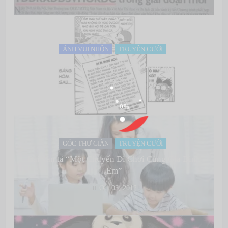
ẢNH VUI NHỘN
TRUYỆN CƯỜI
Đơn xin nghỉ học – Level kiếm hiệp
Oct 03, 2012
GÓC THƯ GIÃN
TRUYỆN CƯỜI
Bài văn tả “Một Chuyến Đi Chơi Cùng Gia Đình
Em”
Oct 03, 2012