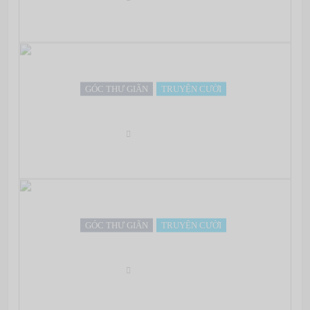
GÓC THƯ GIÃN
TRUYỆN CƯỜI
Chuyện cái lon
Oct 03, 2012
GÓC THƯ GIÃN
TRUYỆN CƯỜI
Đôrêmon: “Anh không thích nói lời đắng cay…” =))
Oct 03, 2012