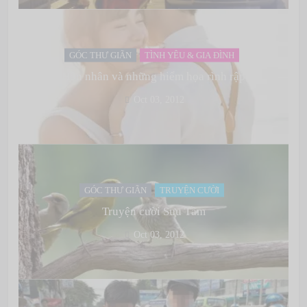
GÓC THƯ GIÃN
TÌNH YÊU & GIA ĐÌNH
Hôn nhân và những hiểm họa rình rập
Oct 03, 2012
GÓC THƯ GIÃN
TRUYỆN CƯỜI
Truyện cười Sưu Tầm
Oct 03, 2012