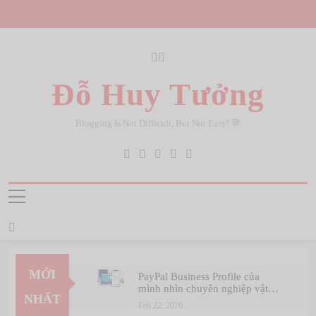
Skip
to
content
Đỗ Huy Tưởng
Blogging Is Not Difficult, But Nor Easy! 💬
MỚI
PayPal Business Profile của
mình nhìn chuyên nghiệp vật
NHẤT
vã 🤣
Feb 22, 2026