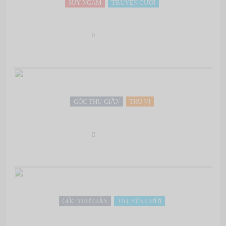
SUY NGẪM
TRUYỆN CƯỜI
Bài học xương máu…
Oct 03, 2012
GÓC THƯ GIÃN
THÚ VỊ
Chơi chữ
Oct 03, 2012
GÓC THƯ GIÃN
TRUYỆN CƯỜI
Ôi cuộc đời!