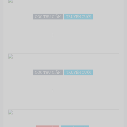
GÓC THƯ GIÃN
TRUYỆN CƯỜI
Chuyện Vợ – Chồng
Oct 03, 2012
GÓC THƯ GIÃN
TRUYỆN CƯỜI
Bài này mới nha…
Oct 03, 2012