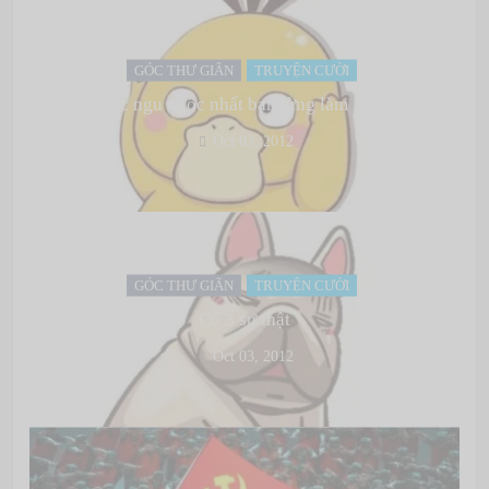
GÓC THƯ GIÃN
TRUYỆN CƯỜI
Việc ngu ngốc nhất bạn từng làm là gì?
Oct 03, 2012
GÓC THƯ GIÃN
TRUYỆN CƯỜI
Có 3 sự thật
Oct 03, 2012