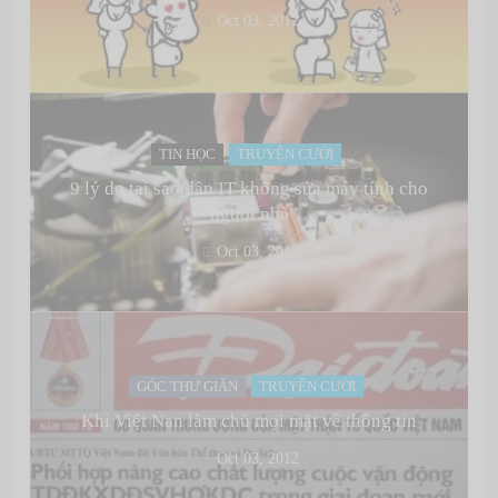
Oct 03, 2012
TIN HỌC
TRUYỆN CƯỜI
9 lý do tại sao dân IT không sửa máy tính cho
“người nhà”
Oct 03, 2012
GÓC THƯ GIÃN
TRUYỆN CƯỜI
Khi Việt Nan làm chủ mọi mặt về thông tin
Oct 03, 2012