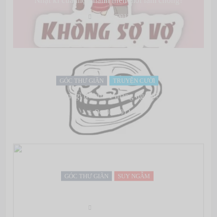
Oct 03, 2012
GÓC THƯ GIÃN
TRUYỆN CƯỜI
Làm gì để cứu 1 mạng người?
Oct 03, 2012
GÓC THƯ GIÃN
SUY NGẪM
Quan trọng là bạn làm điều đó với ai!
Oct 03, 2012