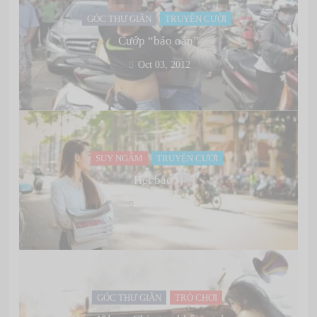
GÓC THƯ GIÃN
TRUYỆN CƯỜI
Cướp “báo oán”
Oct 03, 2012
SUY NGẪM
TRUYỆN CƯỜI
Hết báo :)
Oct 03, 2012
GÓC THƯ GIÃN
TRÒ CHƠI