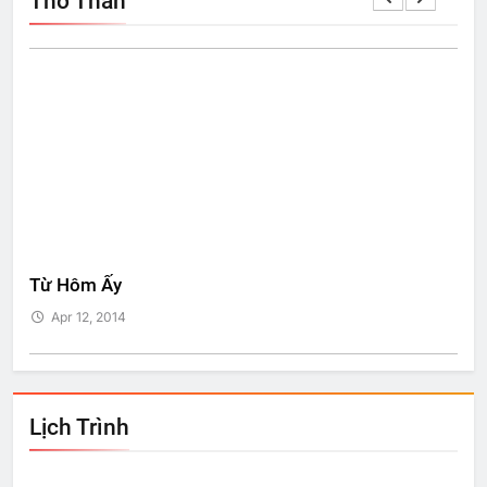
Thơ Thẩn
Từ Hôm Ấy
Bí 
Apr 12, 2014
A
Lịch Trình