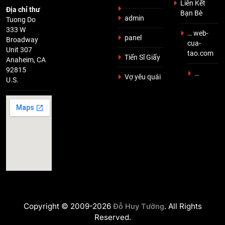
Liên Kết
Địa chỉ thư
Bạn Bè
admin
Tuong Do
333 W
… web-
panel
Broadway
cua-
Unit 307
tao.com
Tiến Sĩ Giấy
Anaheim, CA
92815
…
Vợ yêu quái
U.S.
Copyright © 2009-2026
. All Rights
Đỗ Huy Tưởng
Reserved.