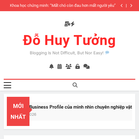
Skip
iàu
Khoa học chứng minh: “Mất chó còn đau hơn mất người yêu”
to
có
content
Đỗ Huy Tưởng
Blogging Is Not Difficult, But Nor Easy!
MỚI
PayPal Business Profile của mình nhìn chuyên nghiệp vật vã
Feb 22, 2026
NHẤT