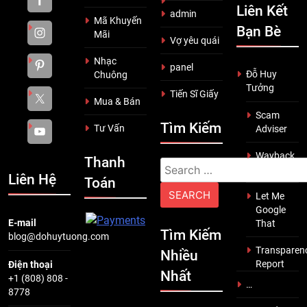
Liên Kết
admin
Mã Khuyến
Bạn Bè
Mãi
Vợ yêu quái
Nhạc
panel
Đỗ Huy
Chuông
Tưởng
Tiến Sĩ Giấy
Mua & Bán
Scam
Tìm Kiếm
Tư Vấn
Adviser
Wayback
Thanh
Search
Machine
Liên Hệ
Toán
for:
Let Me
Google
E-mail
That
Tìm Kiếm
blog@dohuytuong.com
Transparen
Nhiều
Report
Điện thoại
Nhất
+1 (808) 808 -
…
8778