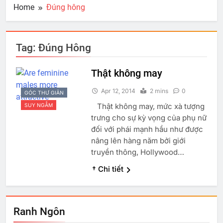
Home
Đúng hông
Tag:
Đúng Hông
Thật không may
Apr 12, 2014
2 mins
0
GÓC THƯ GIÃN
Thật không may, mức xà tượng
SUY NGẪM
trưng cho sự kỳ vọng của phụ nữ
đối với phái mạnh hầu như được
nâng lên hàng năm bởi giới
truyền thông, Hollywood…
† Chi tiết
Ranh Ngôn