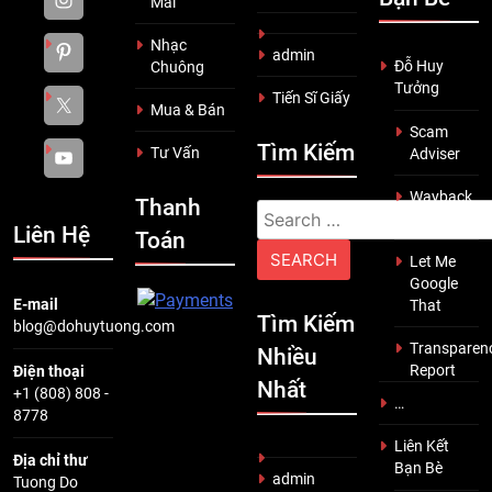
Mãi
Nhạc
admin
Đỗ Huy
Chuông
Tưởng
Tiến Sĩ Giấy
Mua & Bán
Scam
Tìm Kiếm
Tư Vấn
Adviser
Wayback
Thanh
Search
Machine
Liên Hệ
Toán
for:
Let Me
Google
E-mail
That
Tìm Kiếm
blog@dohuytuong.com
Transparen
Nhiều
Report
Điện thoại
Nhất
+1 (808) 808 -
…
8778
Liên Kết
Địa chỉ thư
Bạn Bè
admin
Tuong Do