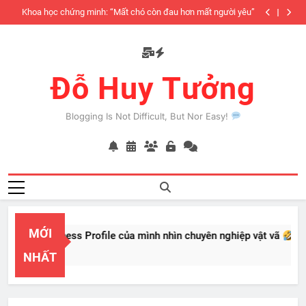
Skip
iàu
Khoa học chứng minh: “Mất chó còn đau hơn mất người yêu”
to
có
content
Đỗ Huy Tưởng
Blogging Is Not Difficult, But Nor Easy!
MỚI
PayPal Business Profile của mình nhìn chuyên nghiệp vật vã
Feb 22, 2026
NHẤT