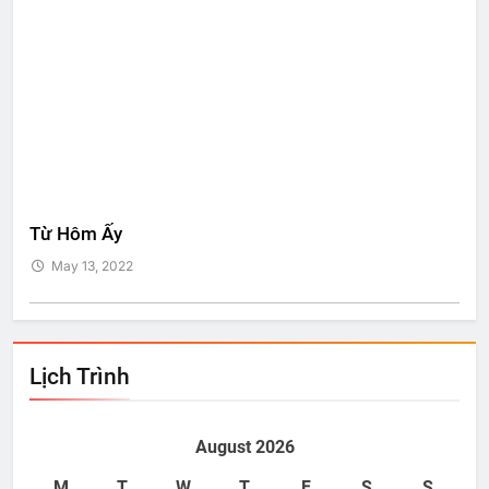
Từ Hôm Ấy
Bí 
May 13, 2022
M
Lịch Trình
August 2026
M
T
W
T
F
S
S