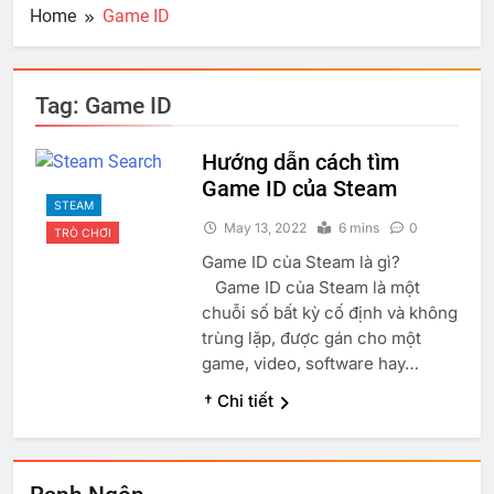
Home
Game ID
Tag:
Game ID
Hướng dẫn cách tìm
Game ID của Steam
STEAM
May 13, 2022
6 mins
0
TRÒ CHƠI
Game ID của Steam là gì?
Game ID của Steam là một
chuỗi số bất kỳ cố định và không
trùng lặp, được gán cho một
game, video, software hay…
† Chi tiết