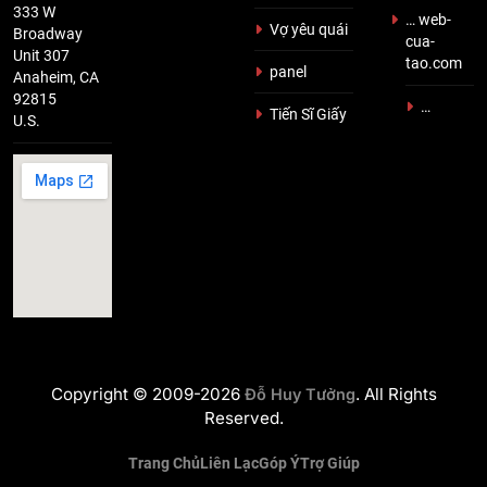
333 W
… web-
Vợ yêu quái
Broadway
cua-
Unit 307
tao.com
panel
Anaheim, CA
92815
…
Tiến Sĩ Giấy
U.S.
Copyright © 2009-2026
. All Rights
Đỗ Huy Tưởng
Reserved.
Trang Chủ
Liên Lạc
Góp Ý
Trợ Giúp