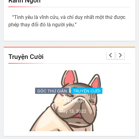
Ranh Ngôn
“Tình yêu là vĩnh cửu, và chỉ duy nhất một thứ được
phép thay đổi đó là người yêu.”
Truyện Cười
GÓC THƯ GIÃN
TRUYỆN CƯỜI
Có 3 sự thật
May 13, 2022