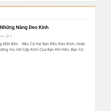
 Những Nàng Đeo Kính
ins
0
ng Một Bên Nếu Cả Hai Bạn Đều Đeo Kính, Hoặc
ướng Víu Với Cặp Kính Của Bạn Khi Hôn, Bạn Có
TRUYỆN CƯỜI
KINH TẾ
SUY NGẪM
à Anh Em
Marketing Căn Bản
 21, 2011
Aug 21, 2011