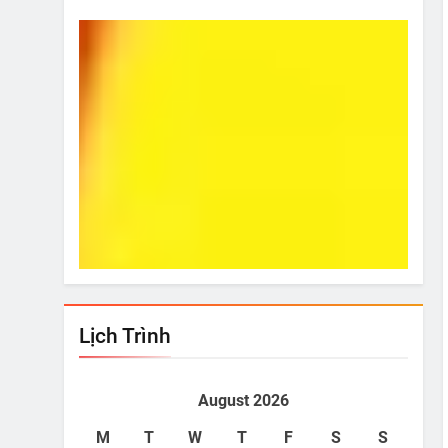
i!
Từ Hôm Ấy
Bí Ki
Aug 21, 2011
Aug
Lịch Trình
August 2026
M
T
W
T
F
S
S