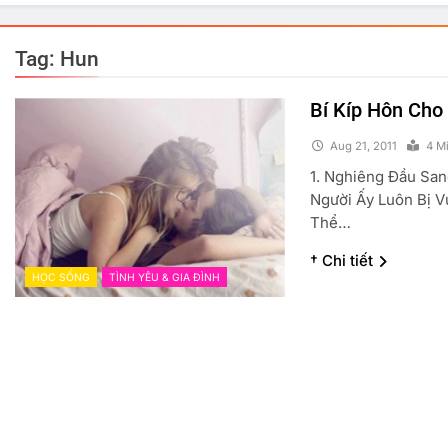
Tag:
Hun
Bí Kíp Hôn Cho
Aug 21, 2011
4 M
1. Nghiêng Đầu Sa
Người Ấy Luôn Bị V
Thể…
† Chi tiết
HỌC SỐNG
TÌNH YÊU & GIA ĐÌNH
PHẢN ĐỘNG VUI
TRUYỆN CƯỜI
GÓC THƯ GIÃN
Đồng Chí Chúa
Lợn V
Aug 21, 2011
Aug