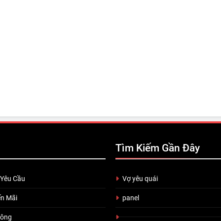
Tìm Kiếm Gần Đây
 Yêu Cầu
Vợ yêu quái
n Mãi
panel
uông