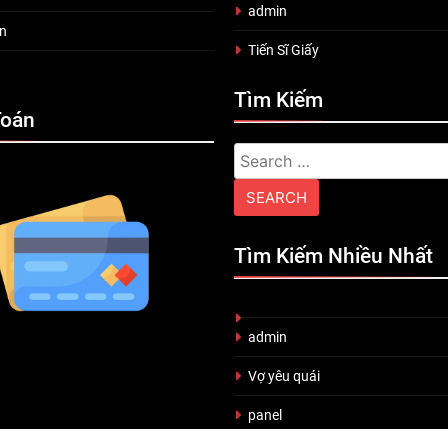
admin
n
Tiến Sĩ Giấy
Tìm Kiếm
Toán
Search
for:
Tìm Kiếm Nhiều Nhất
admin
Vợ yêu quái
panel