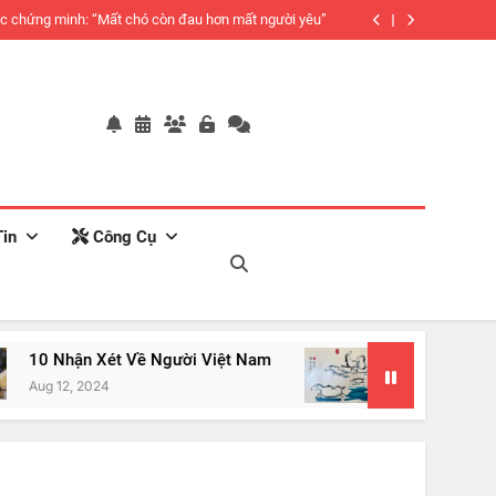
c chứng minh: “Mất chó còn đau hơn mất người yêu”
in
Công Cụ
ận Xét Về Người Việt Nam
Mãi Đéo Thành Côn
, 2024
Jan 20, 2024