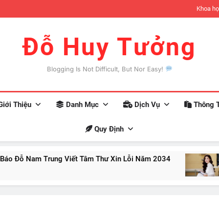
đợi có thể xảy ra khi bạn trở nên giàu có
Khoa họ
Đỗ Huy Tưởng
Blogging Is Not Difficult, But Nor Easy!
iới Thiệu
Danh Mục
Dịch Vụ
Thông T
Quy Định
Nam Trung Viết Tâm Thư Xin Lỗi Năm 2034
10 Nh
Aug 12