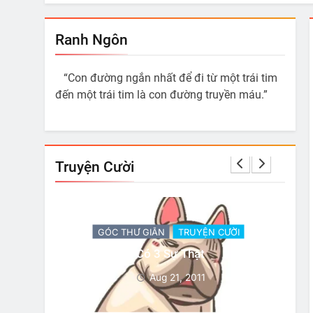
Ranh Ngôn
“Con đường ngắn nhất để đi từ một trái tim
đến một trái tim là con đường truyền máu.”
Truyện Cười
ỜI
GÓC THƯ GIÃN
TRUYỆN CƯỜI
 Làm Là
Có 3 Sự Thật
Aug 21, 2011