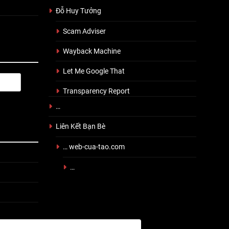
Đỗ Huy Tưởng
Scam Adviser
Wayback Machine
Let Me Google That
Transparency Report
…
Liên Kết Bạn Bè
… web-cua-tao.com
…