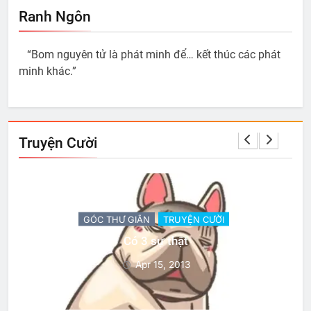
Ranh Ngôn
“Bom nguyên tử là phát minh để… kết thúc các phát
minh khác.”
Truyện Cười
GÓC THƯ GIÃN
TRUYỆN CƯỜI
Có 3 sự thật
Apr 15, 2013