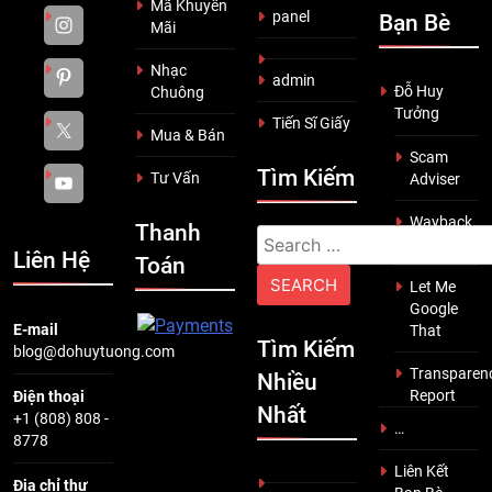
Mã Khuyến
panel
Bạn Bè
Mãi
Nhạc
admin
Đỗ Huy
Chuông
Tưởng
Tiến Sĩ Giấy
Mua & Bán
Scam
Tìm Kiếm
Tư Vấn
Adviser
Wayback
Thanh
Search
Machine
Liên Hệ
Toán
for:
Let Me
Google
E-mail
That
Tìm Kiếm
blog@dohuytuong.com
Transparen
Nhiều
Report
Điện thoại
Nhất
+1 (808) 808 -
…
8778
Liên Kết
Địa chỉ thư