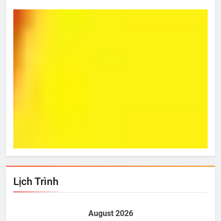
Từ Hôm Ấy
Bí 
Apr 15, 2013
A
Lịch Trình
August 2026