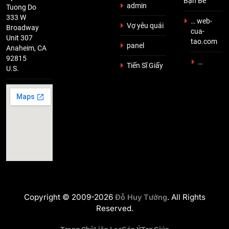
Bạn Bè
admin
Tuong Do
333 W
… web-
Vợ yêu quái
Broadway
cua-
Unit 307
tao.com
panel
Anaheim, CA
92815
…
Tiến Sĩ Giấy
U.S.
Copyright © 2009-2026
. All Rights
Đỗ Huy Tưởng
Reserved.