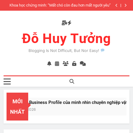
Skip
iàu
Khoa học chứng minh: “Mất chó còn đau hơn mất người yêu”
to
có
content
Đỗ Huy Tưởng
Blogging Is Not Difficult, But Nor Easy!
MỚI
PayPal Business Profile của mình nhìn chuyên nghiệp vật vã
Feb 22, 2026
NHẤT