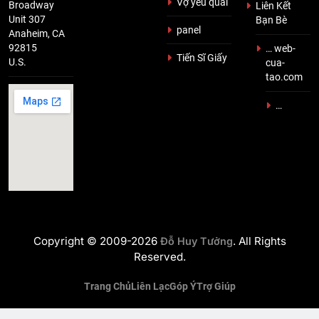
Vợ yêu quái
Broadway
Liên Kết
Unit 307
Bạn Bè
panel
Anaheim, CA
92815
… web-
Tiến Sĩ Giấy
U.S.
cua-
tao.com
…
Copyright © 2009-2026
. All Rights
Đỗ Huy Tưởng
Reserved.
Trang Chủ
Liên Lạc
Góp Ý
Trợ Giúp