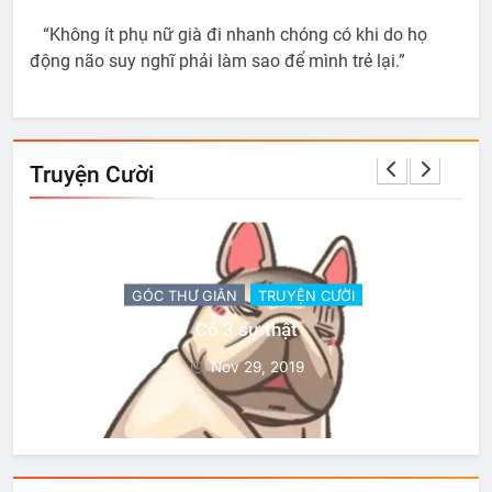
“Không ít phụ nữ già đi nhanh chóng có khi do họ
động não suy nghĩ phải làm sao để mình trẻ lại.”
Truyện Cười
GÓC THƯ GIÃN
TRUYỆN CƯỜI
Có 3 sự thật
Nov 29, 2019