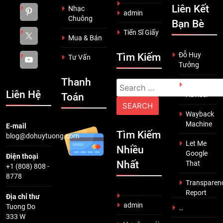
Liên Kết
Nhạc
admin
Chuông
Bạn Bè
Tiến Sĩ Giấy
Mua & Bán
Đỗ Huy
Tìm Kiếm
Tư Vấn
Tưởng
Thanh
Search
Scam
Liên Hệ
Adviser
Toán
for:
Wayback
Machine
E-mail
Tìm Kiếm
blog@dohuytuong.com
Let Me
Nhiều
Google
Điện thoại
Nhất
That
+1 (808) 808 -
8778
Transparen
Report
Địa chỉ thư
admin
Tuong Do
…
333 W