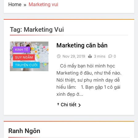
Home
Marketing vui
Tag:
Marketing Vui
Marketing căn bản
KINH TẾ
Nov 29, 2019
3 mins
0
SUY NGẪM
Có mấy bạn hỏi mình học
TRUYỆN CƯỜI
Marketing ở đâu, như thế nào.
Nói thiệt, sư phụ mình dạy dễ
hiểu lắm: 1. Bạn gặp 1 cô gái
xinh đẹp ở…
† Chi tiết
Ranh Ngôn