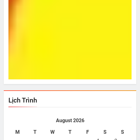
Từ Hôm Ấy
Bí 
Nov 29, 2019
N
Lịch Trình
August 2026
M
T
W
T
F
S
S