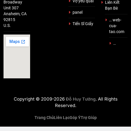
Vợ yêu quái
Broadway
Liên Kết
Unit 307
Bạn Bè
panel
Anaheim, CA
92815
… web-
Tiến Sĩ Giấy
U.S.
cua-
tao.com
…
Copyright © 2009-2026
. All Rights
Đỗ Huy Tưởng
Reserved.
Trang Chủ
Liên Lạc
Góp Ý
Trợ Giúp