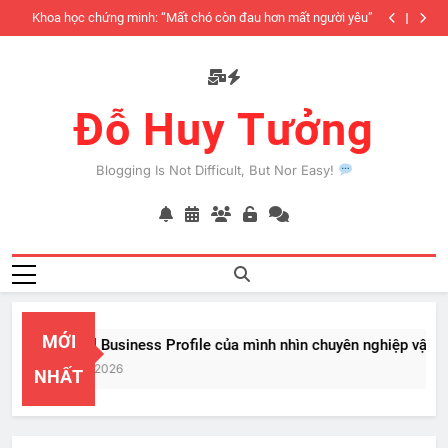
Skip
iàu
Khoa học chứng minh: “Mất chó còn đau hơn mất người yêu”
to
có
content
Đỗ Huy Tưởng
Blogging Is Not Difficult, But Nor Easy!
MỚI
PayPal Business Profile của mình nhìn chuyên nghiệp vật vã
Feb 22, 2026
NHẤT