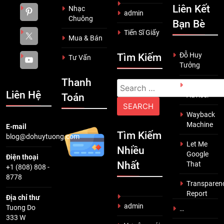
Liên Kết
Nhạc
admin
Chuông
Bạn Bè
Tiến Sĩ Giấy
Mua & Bán
Đỗ Huy
Tìm Kiếm
Tư Vấn
Tưởng
Thanh
Search
Scam
Liên Hệ
Adviser
Toán
for:
Wayback
Machine
E-mail
Tìm Kiếm
blog@dohuytuong.com
Let Me
Nhiều
Google
Điện thoại
Nhất
That
+1 (808) 808 -
8778
Transparen
Report
Địa chỉ thư
admin
Tuong Do
…
333 W