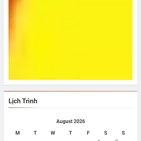
Từ Hôm Ấy
Bí 
Jul 06, 2014
J
Lịch Trình
August 2026
M
T
W
T
F
S
S