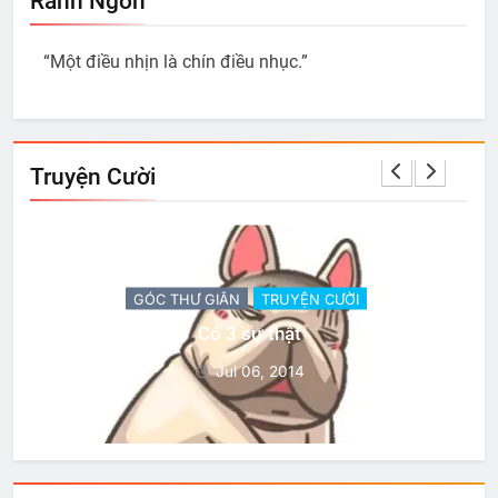
Ranh Ngôn
“Một điều nhịn là chín điều nhục.”
Truyện Cười
GÓC THƯ GIÃN
TRUYỆN CƯỜI
Có 3 sự thật
Jul 06, 2014