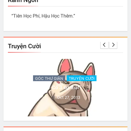
Ranh Ngôn
“Tiên Học Phí, Hậu Học Thêm.”
Truyện Cười
GÓC THƯ GIÃN
TRUYỆN CƯỜI
Có 3 sự thật
Oct 27, 2013