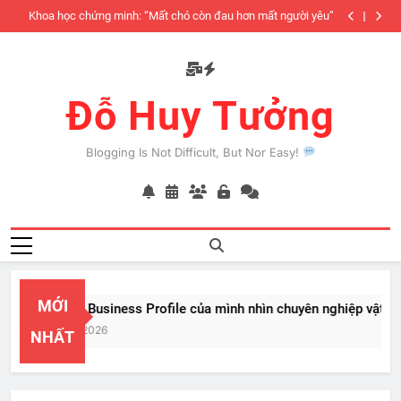
Skip
iàu
Khoa học chứng minh: “Mất chó còn đau hơn mất người yêu”
to
có
content
Đỗ Huy Tưởng
Blogging Is Not Difficult, But Nor Easy!
MỚI
PayPal Business Profile của mình nhìn chuyên nghiệp vật vã
Feb 22, 2026
NHẤT