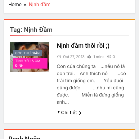
Home
Nịnh đầm
Tag:
Nịnh Đầm
Nịnh đầm thôi rồi ;)
GÓC THƯ GIÃN
Oct 27, 2013
1 mins
0
TÌNH YÊU & GIA
Con của chúng ta …nếu nó là
ĐÌNH
con trai. Anh thích nó …có
trái tim giống em. Yếu đuối
cũng được …nhu mì cũng
được. Miễn là đừng giống
anh…
† Chi tiết