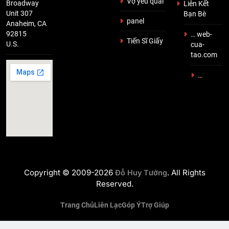
Vợ yêu quái
Broadway
Liên Kết
Unit 307
Bạn Bè
panel
Anaheim, CA
92815
… web-
Tiến Sĩ Giấy
U.S.
cua-
tao.com
…
Copyright © 2009-2026
. All Rights
Đỗ Huy Tưởng
Reserved.
Trang Chủ
Liên Lạc
Góp Ý
Trợ Giúp