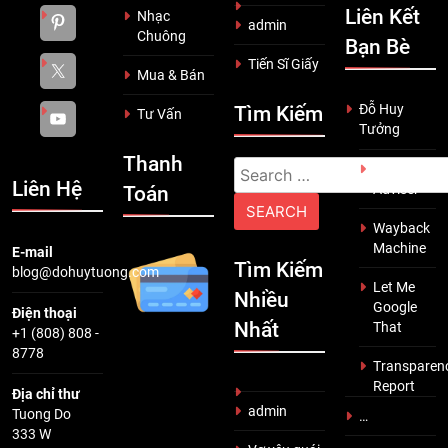
Liên Kết
Nhạc
admin
Chuông
Bạn Bè
Tiến Sĩ Giấy
Mua & Bán
Đỗ Huy
Tìm Kiếm
Tư Vấn
Tưởng
Thanh
Search
Scam
Liên Hệ
Adviser
Toán
for:
Wayback
Machine
E-mail
Tìm Kiếm
blog@dohuytuong.com
Let Me
Nhiều
Google
Điện thoại
Nhất
That
+1 (808) 808 -
8778
Transparen
Report
Địa chỉ thư
admin
Tuong Do
…
333 W