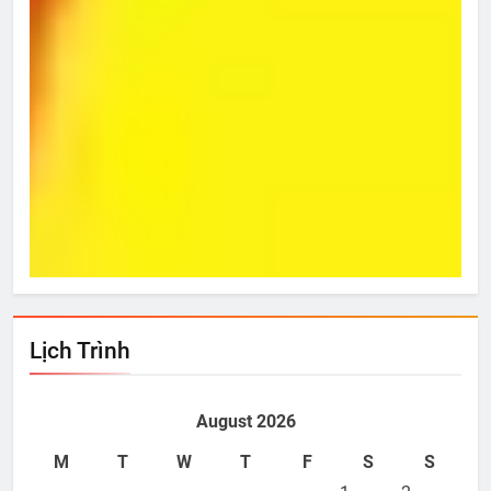
Từ Hôm Ấy
Bí 
Oct 27, 2013
O
Lịch Trình
August 2026
M
T
W
T
F
S
S