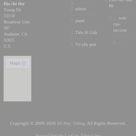
Địa chỉ thư
Bè
admin
Tuong Do
333 W
… web-
panel
Broadway Unit
cua-
307
tao.com
Tiến Sĩ Giấy
Anaheim, CA
92815
…
Vợ yêu quái
U.S.
Copyright © 2009-2026
. All Rights Reserved.
Đỗ Huy Tưởng
Trang Chủ
Liên Lạc
Góp Ý
Trợ Giúp