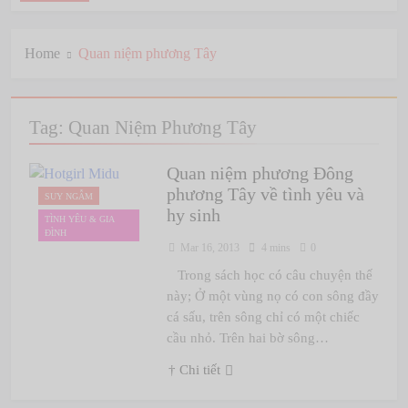
Home
Quan niệm phương Tây
Tag:
Quan Niệm Phương Tây
Quan niệm phương Đông
phương Tây về tình yêu và
SUY NGẪM
hy sinh
TÌNH YÊU & GIA
ĐÌNH
Mar 16, 2013
4 mins
0
Trong sách học có câu chuyện thế
này; Ở một vùng nọ có con sông đầy
cá sấu, trên sông chỉ có một chiếc
cầu nhỏ. Trên hai bờ sông…
† Chi tiết