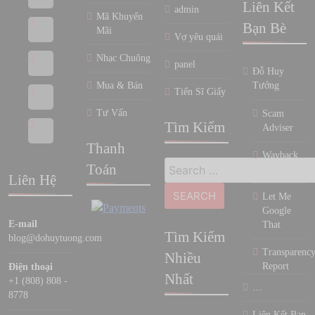
Liên Kết
admin
Mã Khuyến
Bạn Bè
Mãi
Vợ yêu quái
Nhạc Chuông
panel
Đỗ Huy
Mua & Bán
Tưởng
Tiến Sĩ Giấy
Tư Vấn
Scam
Tìm Kiếm
Adviser
Thanh
Wayback
Search
Toán
Machine
Liên Hệ
for:
Let Me
Google
E-mail
That
Tìm Kiếm
blog@dohuytuong.com
Transparenc
Nhiều
Report
Điện thoại
Nhất
+1 (808) 808 -
…
8778
Liên Kết Bạn