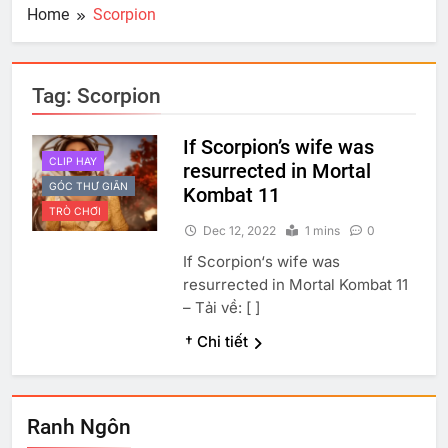
Home
Scorpion
Tag:
Scorpion
If Scorpion’s wife was
CLIP HAY
resurrected in Mortal
GÓC THƯ GIÃN
Kombat 11
TRÒ CHƠI
Dec 12, 2022
1 mins
0
If Scorpion‘s wife was
resurrected in Mortal Kombat 11
– Tải về: [ ]
† Chi tiết
Ranh Ngôn