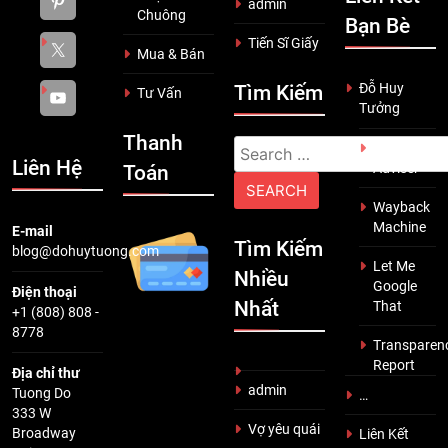
admin
Chuông
Bạn Bè
Tiến Sĩ Giấy
Mua & Bán
Đỗ Huy
Tìm Kiếm
Tư Vấn
Tưởng
Thanh
Search
Scam
Liên Hệ
Adviser
Toán
for:
Wayback
Machine
E-mail
Tìm Kiếm
blog@dohuytuong.com
Let Me
Nhiều
Google
Điện thoại
Nhất
That
+1 (808) 808 -
8778
Transparen
Report
Địa chỉ thư
admin
Tuong Do
…
333 W
Vợ yêu quái
Broadway
Liên Kết