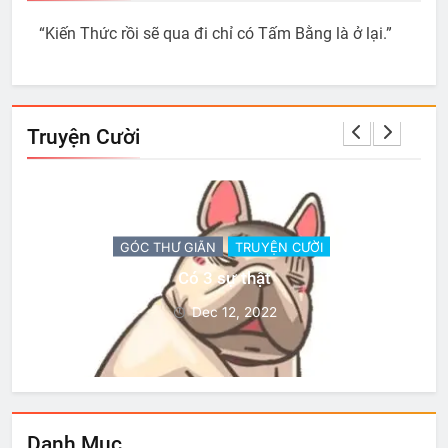
“Kiến Thức rồi sẽ qua đi chỉ có Tấm Bằng là ở lại.”
Truyện Cười
GÓC THƯ GIÃN
TRUYỆN CƯỜI
Có 3 sự thật
Dec 12, 2022
Danh Mục