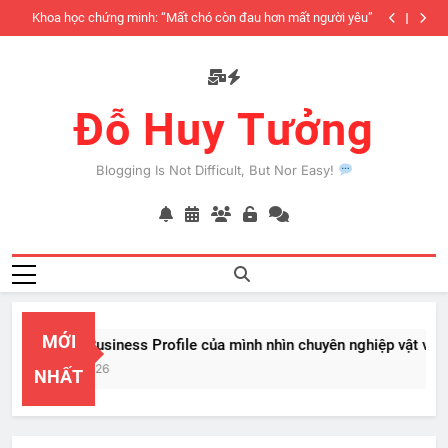
Skip
iàu
Khoa học chứng minh: “Mất chó còn đau hơn mất người yêu”
to
có
content
Đỗ Huy Tưởng
Blogging Is Not Difficult, But Nor Easy!
MỚI
PayPal Business Profile của mình nhìn chuyên nghiệp vật vã
Feb 22, 2026
NHẤT