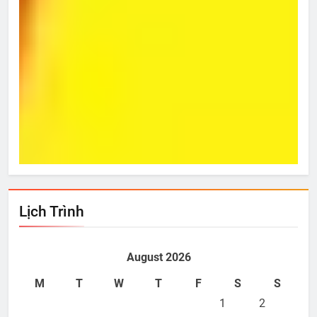
Từ Hôm Ấy
Bí 
Dec 12, 2022
D
Lịch Trình
August 2026
M
T
W
T
F
S
S
1
2