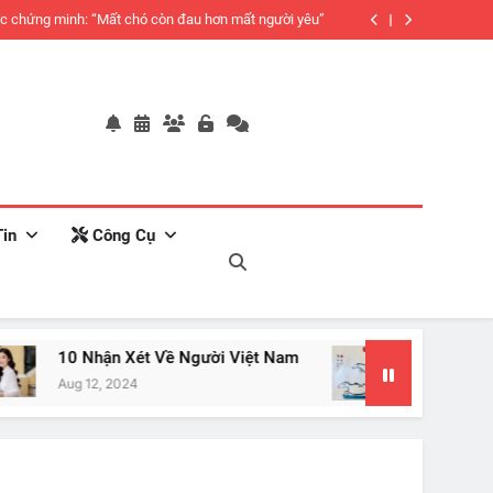
c chứng minh: “Mất chó còn đau hơn mất người yêu”
in
Công Cụ
10 Nhận Xét Về Người Việt Nam
Mãi Đéo Thành
Aug 12, 2024
Jan 20, 2024