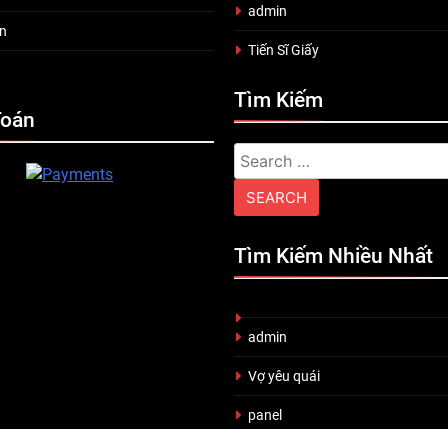
admin
n
Tiến Sĩ Giấy
Tìm Kiếm
Toán
Search
for:
Tìm Kiếm Nhiều Nhất
admin
Vợ yêu quái
panel