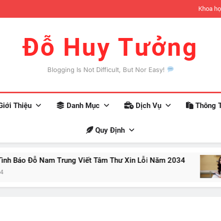
đợi có thể xảy ra khi bạn trở nên giàu có
Khoa họ
Đỗ Huy Tưởng
Blogging Is Not Difficult, But Nor Easy!
iới Thiệu
Danh Mục
Dịch Vụ
Thông T
Quy Định
 Đỗ Nam Trung Viết Tâm Thư Xin Lỗi Năm 2034