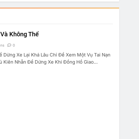
 Và Không Thể
ins
0
ể Dừng Xe Lại Khá Lâu Chỉ Để Xem Một Vụ Tai Nạn
ủ Kiên Nhẫn Để Dừng Xe Khi Đồng Hồ Giao…
TRUYỆN CƯỜI
KINH TẾ
SUY NGẪM
à Anh Em
Marketing Căn Bản
 19, 2013
Mar 19, 2013