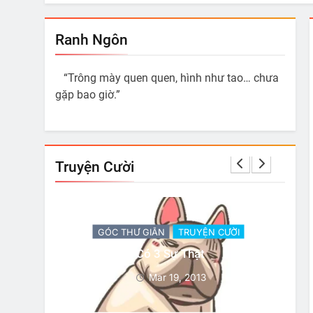
Ranh Ngôn
“Trông mày quen quen, hình như tao… chưa
gặp bao giờ.”
Truyện Cười
ỜI
GÓC THƯ GIÃN
TRUYỆN CƯỜI
 Làm Là
Có 3 Sự Thật
Mar 19, 2013