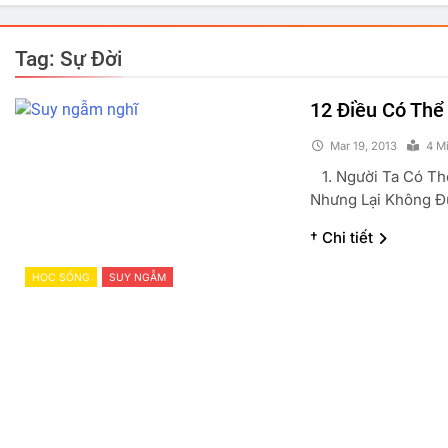
Tag:
Sự Đời
12 Điều Có Thể
Mar 19, 2013
4 M
1. Người Ta Có Th
Nhưng Lại Không Đ
† Chi tiết
HỌC SỐNG
SUY NGẪM
PHẢN ĐỘNG VUI
TRUYỆN CƯỜI
GÓC THƯ GIÃN
Đồng Chí Chúa
Lợn V
Mar 19, 2013
Mar