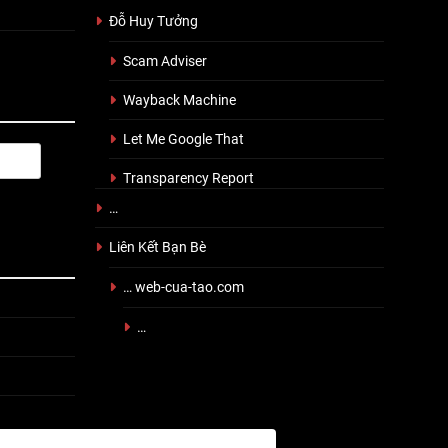
Đỗ Huy Tưởng
Scam Adviser
Wayback Machine
Let Me Google That
Transparency Report
…
Liên Kết Bạn Bè
… web-cua-tao.com
…