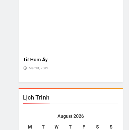
i!
Từ Hôm Ấy
Bí Ki
Mar 19, 2013
Mar
Lịch Trình
August 2026
M
T
W
T
F
S
S