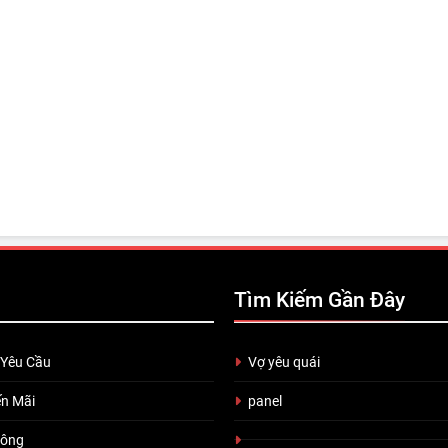
Tìm Kiếm Gần Đây
 Yêu Cầu
Vợ yêu quái
n Mãi
panel
uông