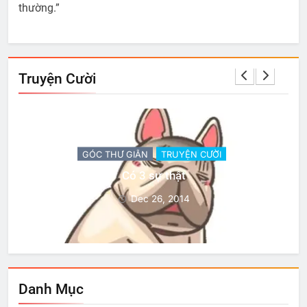
thường.”
Truyện Cười
GÓC THƯ GIÃN
TRUYỆN CƯỜI
Có 3 sự thật
Dec 26, 2014
Danh Mục