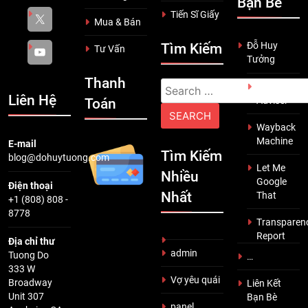
Bạn Bè
Tiến Sĩ Giấy
Mua & Bán
Đỗ Huy
Tìm Kiếm
Tư Vấn
Tưởng
Thanh
Search
Scam
Liên Hệ
Adviser
Toán
for:
Wayback
Machine
E-mail
Tìm Kiếm
blog@dohuytuong.com
Let Me
Nhiều
Google
Điện thoại
Nhất
That
+1 (808) 808 -
8778
Transparen
Report
Địa chỉ thư
admin
Tuong Do
…
333 W
Vợ yêu quái
Broadway
Liên Kết
Unit 307
Bạn Bè
panel