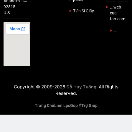
Anaheim, CA
92815
… web-
Tiến Sĩ Giấy
U.S.
cua-
tao.com
…
Copyright © 2009-2026
. All Rights
Đỗ Huy Tưởng
Reserved.
Trang Chủ
Liên Lạc
Góp Ý
Trợ Giúp