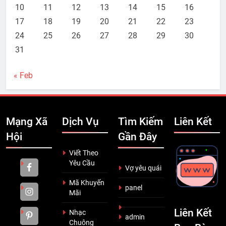
10
11
12
13
14
15
16
17
18
19
20
21
22
23
24
25
26
27
28
29
30
31
« Feb
Mạng Xã
Dịch Vụ
Tìm Kiếm
Liên Kết
Hội
Gần Đây
Viết Theo
Yêu Cầu
Vợ yêu quái
Mã Khuyến
panel
Mãi
Liên Kết
Nhạc
admin
Chuông