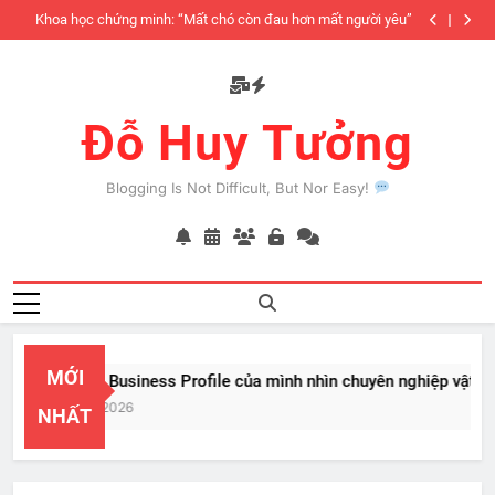
Skip
iàu
Khoa học chứng minh: “Mất chó còn đau hơn mất người yêu”
to
có
content
Đỗ Huy Tưởng
Blogging Is Not Difficult, But Nor Easy!
MỚI
PayPal Business Profile của mình nhìn chuyên nghiệp vật vã
Feb 22, 2026
NHẤT