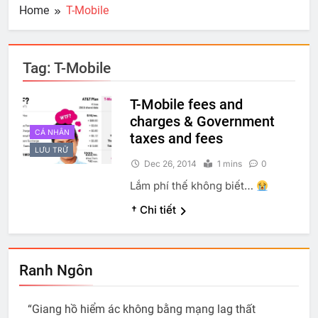
Home
T-Mobile
Tag:
T-Mobile
T-Mobile fees and
charges & Government
CÁ NHÂN
taxes and fees
LƯU TRỮ
Dec 26, 2014
1 mins
0
Lắm phí thế không biết…
† Chi tiết
Ranh Ngôn
“Giang hồ hiểm ác không bằng mạng lag thất