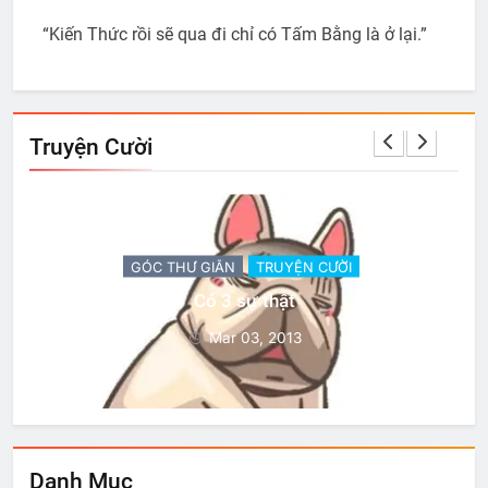
“Kiến Thức rồi sẽ qua đi chỉ có Tấm Bằng là ở lại.”
Truyện Cười
GÓC THƯ GIÃN
TRUYỆN CƯỜI
Có 3 sự thật
Mar 03, 2013
Danh Mục