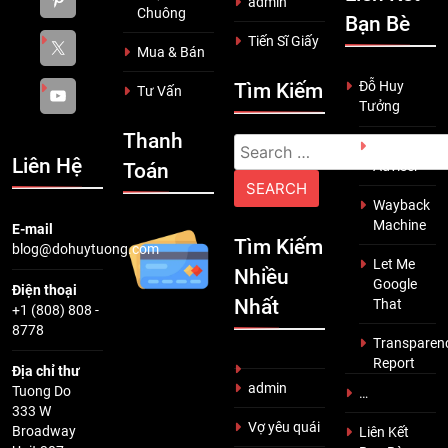
admin
Chuông
Bạn Bè
Tiến Sĩ Giấy
Mua & Bán
Đỗ Huy
Tìm Kiếm
Tư Vấn
Tưởng
Thanh
Search
Scam
Liên Hệ
Adviser
Toán
for:
Wayback
Machine
E-mail
Tìm Kiếm
blog@dohuytuong.com
Let Me
Nhiều
Google
Điện thoại
Nhất
That
+1 (808) 808 -
8778
Transparen
Report
Địa chỉ thư
admin
Tuong Do
…
333 W
Vợ yêu quái
Broadway
Liên Kết