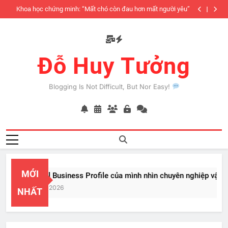
Skip
iàu
Khoa học chứng minh: “Mất chó còn đau hơn mất người yêu”
to
có
content
Đỗ Huy Tưởng
Blogging Is Not Difficult, But Nor Easy!
MỚI
PayPal Business Profile của mình nhìn chuyên nghiệp vật vã
Feb 22, 2026
NHẤT