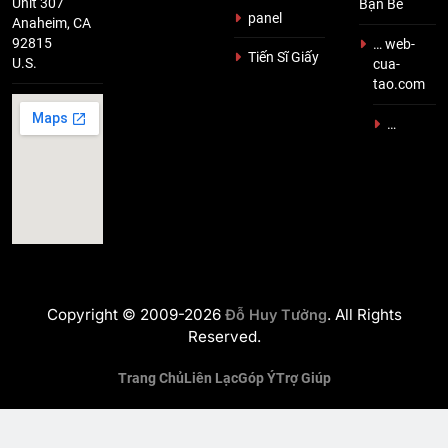
Unit 307
Bạn Bè
panel
Anaheim, CA
92815
… web-
Tiến Sĩ Giấy
U.S.
cua-
tao.com
…
Copyright © 2009-2026
. All Rights
Đỗ Huy Tưởng
Reserved.
Trang Chủ
Liên Lạc
Góp Ý
Trợ Giúp