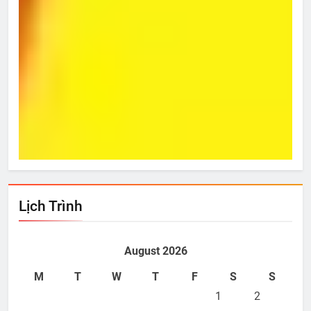
Từ Hôm Ấy
Bí 
Mar 03, 2013
M
Lịch Trình
August 2026
M
T
W
T
F
S
S
1
2