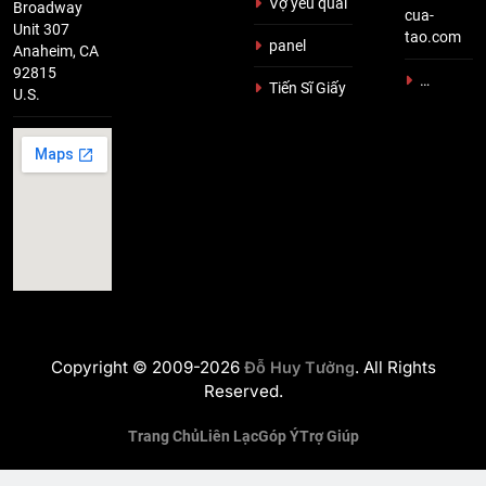
Vợ yêu quái
Broadway
cua-
Unit 307
tao.com
panel
Anaheim, CA
92815
…
Tiến Sĩ Giấy
U.S.
Copyright © 2009-2026
. All Rights
Đỗ Huy Tưởng
Reserved.
Trang Chủ
Liên Lạc
Góp Ý
Trợ Giúp