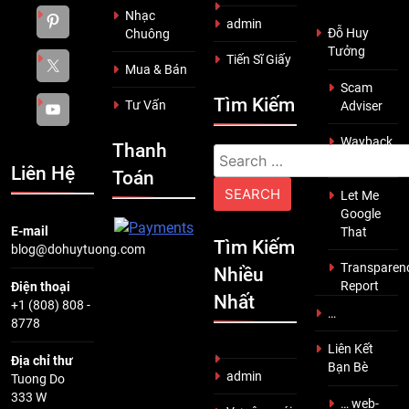
Nhạc
admin
Đỗ Huy
Chuông
Tưởng
Tiến Sĩ Giấy
Mua & Bán
Scam
Tìm Kiếm
Tư Vấn
Adviser
Wayback
Thanh
Search
Machine
Liên Hệ
Toán
for:
Let Me
Google
E-mail
That
Tìm Kiếm
blog@dohuytuong.com
Transparen
Nhiều
Report
Điện thoại
Nhất
+1 (808) 808 -
…
8778
Liên Kết
Địa chỉ thư
Bạn Bè
admin
Tuong Do
333 W
… web-