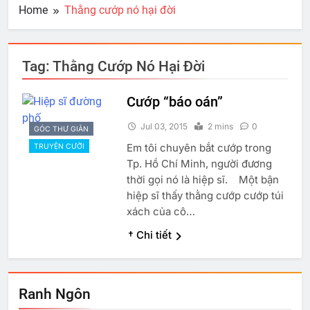
Home
Thằng cướp nó hại đời
Tag:
Thằng Cướp Nó Hại Đời
Cướp “báo oán”
Jul 03, 2015
2 mins
0
GÓC THƯ GIÃN
Em tôi chuyên bắt cướp trong
TRUYỆN CƯỜI
Tp. Hồ Chí Minh, người đương
thời gọi nó là hiệp sĩ. Một bận
hiệp sĩ thấy thằng cướp cướp túi
xách của cô…
† Chi tiết
Ranh Ngôn