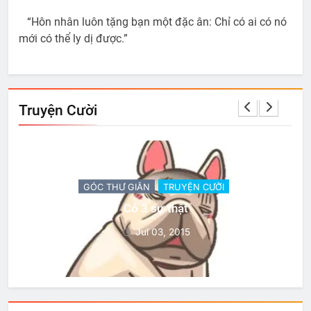
“Hôn nhân luôn tặng bạn một đặc ân: Chỉ có ai có nó
mới có thể ly dị được.”
Truyện Cười
GÓC THƯ GIÃN
TRUYỆN CƯỜI
Có 3 sự thật
Jul 03, 2015