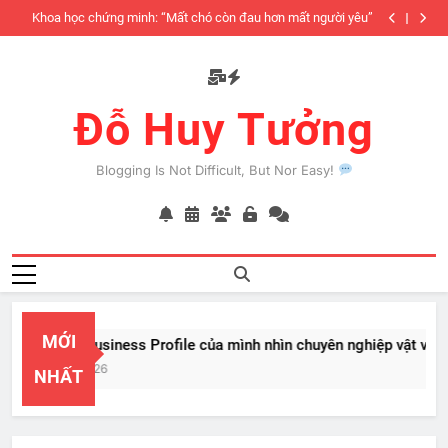
Skip
iàu
Khoa học chứng minh: “Mất chó còn đau hơn mất người yêu”
to
có
content
Đỗ Huy Tưởng
Blogging Is Not Difficult, But Nor Easy!
MỚI
PayPal Business Profile của mình nhìn chuyên nghiệp vật vã
Feb 22, 2026
NHẤT