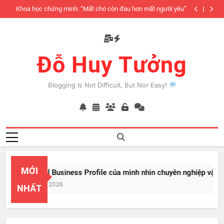
Skip
iàu
Khoa học chứng minh: “Mất chó còn đau hơn mất người yêu”
to
có
content
Đỗ Huy Tưởng
Blogging Is Not Difficult, But Nor Easy!
MỚI
PayPal Business Profile của mình nhìn chuyên nghiệp vật vã
Feb 22, 2026
NHẤT