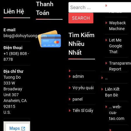
Thanh
Search
Scam
Liên Hệ
Adviser
Toán
for:
Wayback
Machine
E-mail
Tìm Kiếm
blog@dohuytuong.com
Let Me
Nhiều
Google
Điện thoại
Nhất
That
+1 (808) 808 -
8778
Transparen
Report
Địa chỉ thư
admin
Tuong Do
…
333 W
Vợ yêu quái
Broadway
Liên Kết
Unit 307
Bạn Bè
panel
Anaheim, CA
92815
… web-
Tiến Sĩ Giấy
U.S.
cua-
tao.com
…