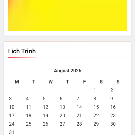
Từ Hôm Ấy
Bí 
Mar 14, 2023
M
Lịch Trình
August 2026
M
T
W
T
F
S
S
1
2
3
4
5
6
7
8
9
10
11
12
13
14
15
16
17
18
19
20
21
22
23
24
25
26
27
28
29
30
31