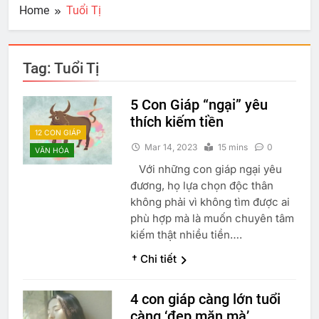
Home
Tuổi Tị
Tag:
Tuổi Tị
5 Con Giáp “ngại” yêu
thích kiếm tiền
12 CON GIÁP
Mar 14, 2023
15 mins
0
VĂN HÓA
Với những con giáp ngại yêu
đương, họ lựa chọn độc thân
không phải vì không tìm được ai
phù hợp mà là muốn chuyên tâm
kiếm thật nhiều tiền….
† Chi tiết
4 con giáp càng lớn tuổi
càng ‘đẹp mặn mà’