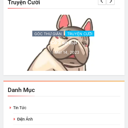
Truyện Cười
GÓC THƯ GIÃN
TRUYỆN CƯỜI
Có 3 sự thật
Mar 14, 2023
Danh Mục
Tin Tức
Điện Ảnh