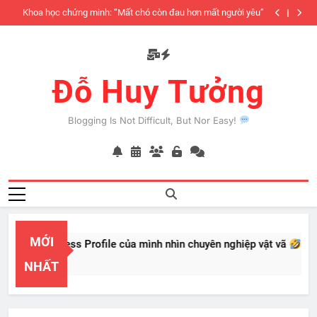
Skip
iàu
Khoa học chứng minh: “Mất chó còn đau hơn mất người yêu”
to
có
content
Đỗ Huy Tưởng
Blogging Is Not Difficult, But Nor Easy!
MỚI
PayPal Business Profile của mình nhìn chuyên nghiệp vật vã
eb 22, 2026
NHẤT