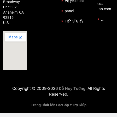
Vợ yêu quái
Broadway
cua-
Unit 307
tao.com
panel
Anaheim, CA
92815
…
Tiến Sĩ Giấy
U.S.
Copyright © 2009-2026
. All Rights
Đỗ Huy Tưởng
Reserved.
Trang Chủ
Liên Lạc
Góp Ý
Trợ Giúp