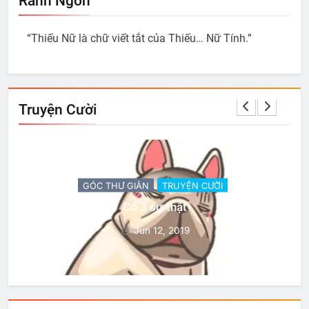
Ranh Ngôn
“Thiếu Nữ là chữ viết tắt của Thiếu… Nữ Tính.”
Truyện Cười
GÓC THƯ GIÃN
TRUYỆN CƯỜI
Có 3 sự thật
Jun 12, 2019