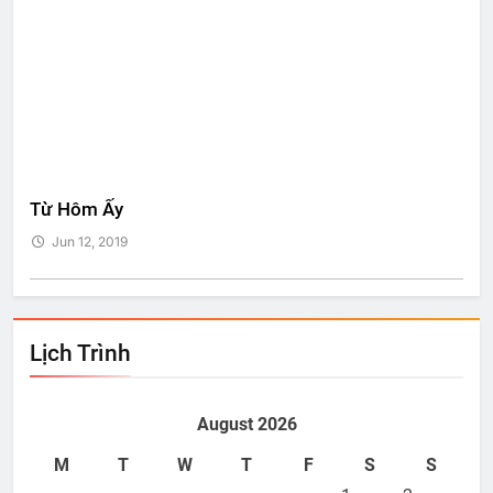
Từ Hôm Ấy
Bí 
Jun 12, 2019
J
Lịch Trình
August 2026
M
T
W
T
F
S
S