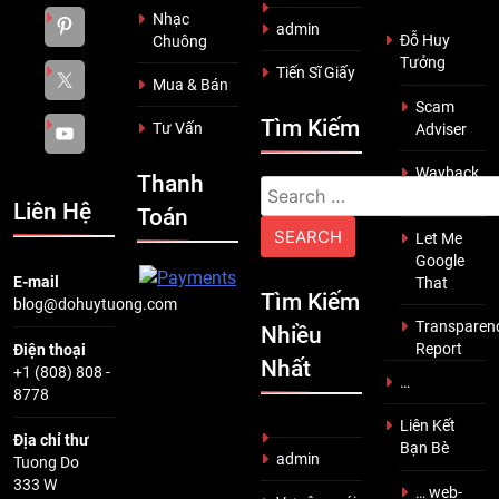
Nhạc
admin
Đỗ Huy
Chuông
Tưởng
Tiến Sĩ Giấy
Mua & Bán
Scam
Tìm Kiếm
Tư Vấn
Adviser
Wayback
Thanh
Search
Machine
Liên Hệ
Toán
for:
Let Me
Google
E-mail
That
Tìm Kiếm
blog@dohuytuong.com
Transparen
Nhiều
Report
Điện thoại
Nhất
+1 (808) 808 -
…
8778
Liên Kết
Địa chỉ thư
Bạn Bè
admin
Tuong Do
333 W
… web-