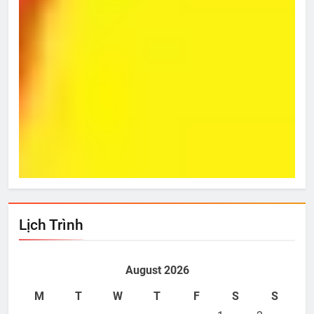
Từ Hôm Ấy
Bí 
Nov 10, 2023
N
Lịch Trình
August 2026
M
T
W
T
F
S
S