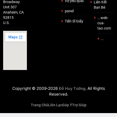
Vợ yêu quái
Broadway
Liên Kết
Unit 307
Bạn Bè
panel
Anaheim, CA
92815
… web-
Tiến Sĩ Giấy
U.S.
cua-
tao.com
…
Copyright © 2009-2026
. All Rights
Đỗ Huy Tưởng
Reserved.
Trang Chủ
Liên Lạc
Góp Ý
Trợ Giúp