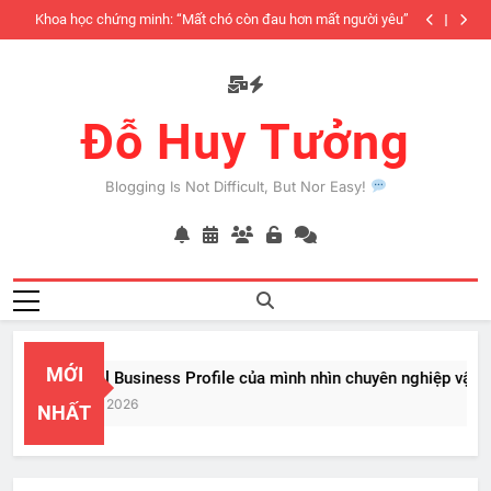
Skip
iàu
Khoa học chứng minh: “Mất chó còn đau hơn mất người yêu”
to
có
content
Đỗ Huy Tưởng
Blogging Is Not Difficult, But Nor Easy!
MỚI
PayPal Business Profile của mình nhìn chuyên nghiệp vật vã
Feb 22, 2026
NHẤT