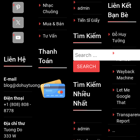
Liên Kết
Nhạc
admin
Chuông
Bạn Bè
Tiến Sĩ Giấy
Mua & Bán
Đỗ Huy
Tìm Kiếm
Tư Vấn
Tưởng
Thanh
Search
Scam
Liên Hệ
Adviser
Toán
for:
Wayback
Machine
E-mail
Tìm Kiếm
blog@dohuytuong.com
Let Me
Nhiều
Google
Điện thoại
Nhất
That
+1 (808) 808 -
8778
Transparen
Report
Địa chỉ thư
admin
Tuong Do
…
333 W