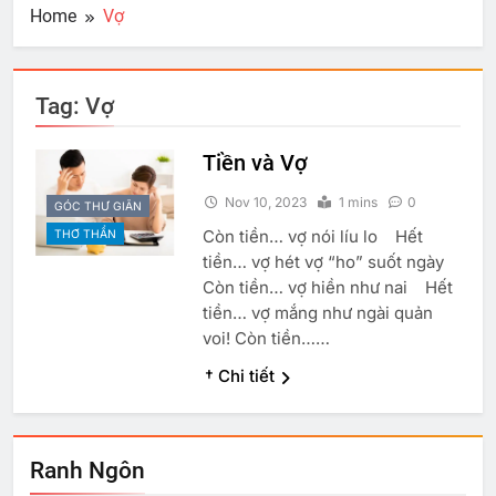
Home
Vợ
Tag:
Vợ
Tiền và Vợ
Nov 10, 2023
1 mins
0
GÓC THƯ GIÃN
Còn tiền… vợ nói líu lo Hết
THƠ THẨN
tiền… vợ hét vợ “ho” suốt ngày
Còn tiền… vợ hiền như nai Hết
tiền… vợ mắng như ngài quản
voi! Còn tiền……
† Chi tiết
Ranh Ngôn