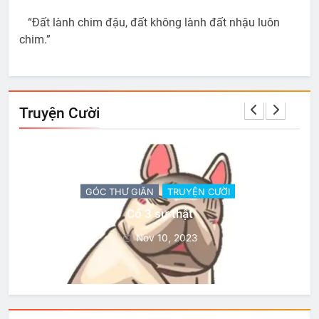
“Đất lành chim đậu, đất không lành đất nhậu luôn
chim.”
Truyện Cười
GÓC THƯ GIÃN
TRUYỆN CƯỜI
Có 3 sự thật
Nov 10, 2023