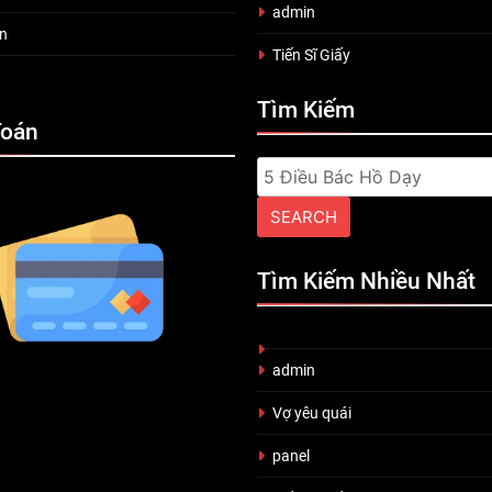
admin
n
Tiến Sĩ Giấy
Tìm Kiếm
Toán
Search
for:
Tìm Kiếm Nhiều Nhất
admin
Vợ yêu quái
panel