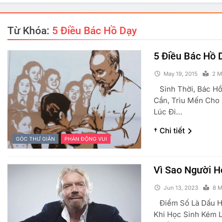
Từ Khóa:
5 Điều Bác Hồ Dạy
5 Điều Bác Hồ 
May 19, 2015
2 M
Sinh Thời, Bác Hồ
Cần, Trìu Mến Cho 
Lúc Đi…
† Chi tiết
GÓC THƯ GIÃN
PHẢN ĐỘNG VUI
PHẢN ĐỘNG VUI
TRUYỆN CƯỜI
GÓC THƯ GIÃN
Vì Sao Người H
Đồng Chí Chúa
Lợn V
Jun 13, 2023
8 M
May 19, 2015
May
Điểm Số Là Dấu Hi
Khi Học Sinh Kém 