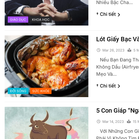
Nhiều Bậc Cha…
† Chi tiết
GIÁO DỤC
KHOA HỌC
Lót Giấy Bạc Và
Mar 26, 2023
5 M
Nếu Bạn Đang Thắc
Không Dầu (airfrye
Mẹo Và…
† Chi tiết
ĐỜI SỐNG
SỨC KHỎE
5 Con Giáp “ng
Mar 14, 2023
15 
Với Những Con Giá
Phải Vì Không Tìm