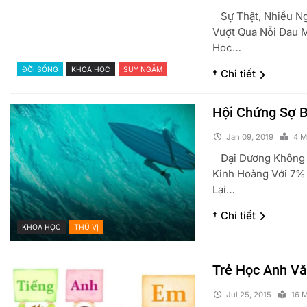
Sự Thật, Nhiều Ng
Vượt Qua Nỗi Đau M
Học…
ĐỜI SỐNG
KHOA HỌC
SUY NGẪM
† Chi tiết
Hội Chứng Sợ B
Jan 09, 2019
4 M
ếp Cưa Gái
Bách Khoa Đại Cáo
Đại Dương Không 
 19, 2015
May 19, 2015
Kinh Hoàng Với 7%
Lại…
† Chi tiết
KHOA HỌC
THÚ VỊ
Trẻ Học Anh V
Jul 25, 2015
16 