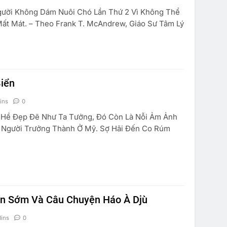
ười Không Dám Nuôi Chó Lần Thứ 2 Vì Không Thể
ất Mát. – Theo Frank T. McAndrew, Giáo Sư Tâm Lý
iển
ins
0
Đã Biết Lòng Cố Quên Là Sẽ Nhớ …n
Lòng Cố Nhớ Để Mà Quên
Hề Đẹp Đẽ Như Ta Tưởng, Đó Còn Là Nỗi Ảm Ảnh
 Người Trưởng Thành Ở Mỹ. Sợ Hãi Đến Co Rúm
May 19, 2015
ăn Sớm Và Câu Chuyện Háo À Djù
Mins
0