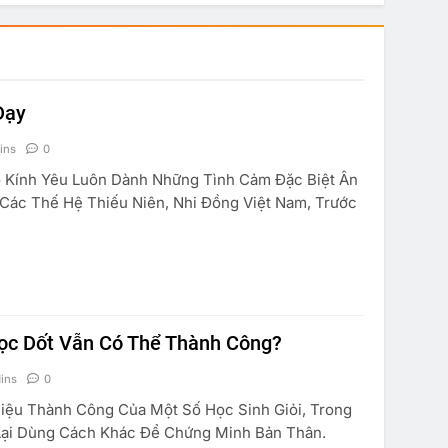
Dạy
ins
0
 Kính Yêu Luôn Dành Những Tình Cảm Đặc Biệt Ân
Các Thế Hệ Thiếu Niên, Nhi Đồng Việt Nam, Trước
TRUYỆN CƯỜI
KINH TẾ
SUY NGẪM
ọc Dốt Vẫn Có Thể Thành Công?
à Anh Em
Marketing Căn Bản
ins
0
 19, 2015
May 19, 2015
ệu Thành Công Của Một Số Học Sinh Giỏi, Trong
Lại Dùng Cách Khác Để Chứng Minh Bản Thân.