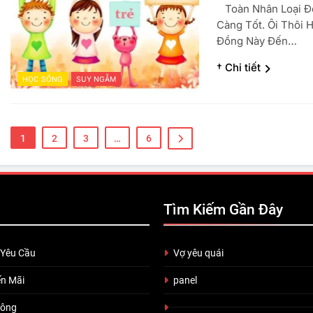
Toàn Nhân Loại Đ
Càng Tốt. Ôi Thôi 
Đồng Này Đến…
† Chi tiết
HỌC SỐNG
SUY NGẪM
1
2
3
…
6
Tìm Kiếm Gần Đây
 Yêu Cầu
Vợ yêu quái
n Mãi
panel
uông