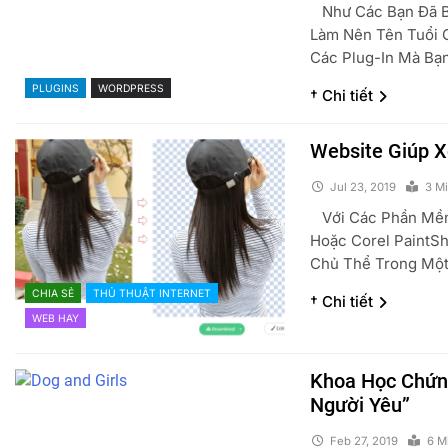
Như Các Bạn Đã Bi
Làm Nên Tên Tuổi
Các Plug-In Mà Bạ
PLUGINS
WORDPRESS
† Chi tiết
Website Giúp 
Jul 23, 2019
3 M
Với Các Phần Mềm
Hoặc Corel PaintS
Chủ Thể Trong Một
CHIA SẺ
THỦ THUẬT INTERNET
† Chi tiết
WEB HAY
Khoa Học Chứn
Người Yêu”
Feb 27, 2019
6 M