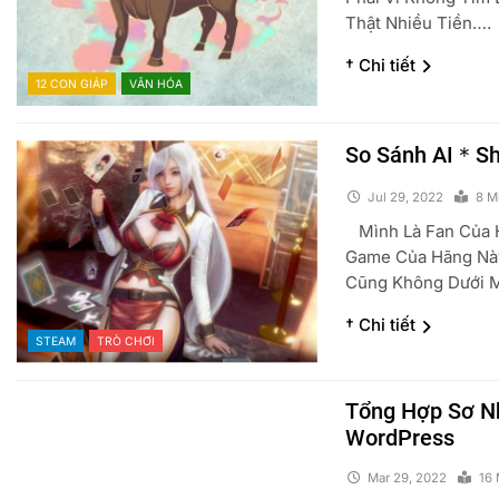
Thật Nhiều Tiền….
† Chi tiết
12 CON GIÁP
VĂN HÓA
So Sánh AI＊Sho
Jul 29, 2022
8 M
Mình Là Fan Của H
Game Của Hãng Nà
Cũng Không Dưới 
† Chi tiết
STEAM
TRÒ CHƠI
Tổng Hợp Sơ Nh
WordPress
Mar 29, 2022
16 