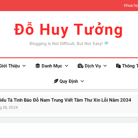
đợi có thể xảy ra khi bạn trở nên giàu có
Khoa họ
Đỗ Huy Tưởng
Blogging Is Not Difficult, But Nor Easy!
iới Thiệu
Danh Mục
Dịch Vụ
Thông T
Quy Định
 Báo Đỗ Nam Trung Viết Tâm Thư Xin Lỗi Năm 2034