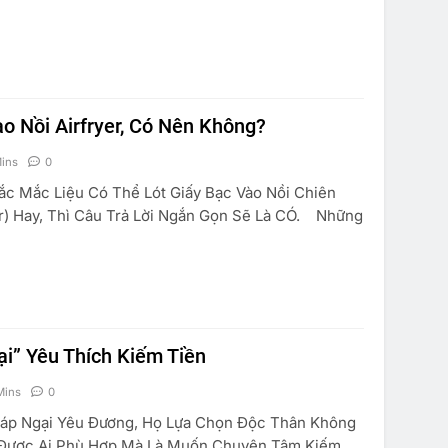
o Nồi Airfryer, Có Nên Không?
ins
0
 Mắc Liệu Có Thể Lót Giấy Bạc Vào Nồi Chiên
r) Hay, Thì Câu Trả Lời Ngắn Gọn Sẽ Là CÓ. Những
ại” Yêu Thích Kiếm Tiền
Mins
0
p Ngại Yêu Đương, Họ Lựa Chọn Độc Thân Không
 Được Ai Phù Hợp Mà Là Muốn Chuyên Tâm Kiếm