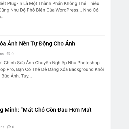
ết Plug-In Là Một Thành Phần Không Thể Thiếu
 Cũng Như Độ Phổ Biến Của WordPress… Nhờ Có
n…
Xóa Ảnh Nền Tự Động Cho Ảnh
ins
0
 Chỉnh Sửa Ảnh Chuyên Nghiệp Như Photoshop
hop Pro, Bạn Có Thể Dễ Dàng Xóa Background Khỏi
 Bức Ảnh. Tuy…
g Minh: “Mất Chó Còn Đau Hơn Mất
ins
0