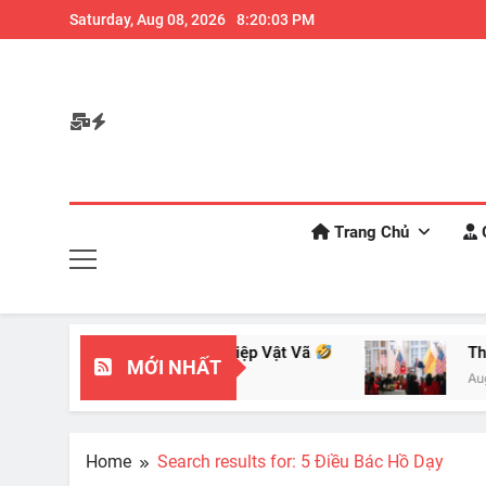
Skip
ra khi bạn thường xuyên ăn đêm
Saturday, Aug 08, 2026
8:20:04 PM
Những hệ quả ngoài mong 
to
content
Trang Chủ
G
nh Nhìn Chuyên Nghiệp Vật Vã
Thiếu Tá Tình
MỚI NHẤT
Aug 26, 2024
Home
Search results for: 5 Điều Bác Hồ Dạy