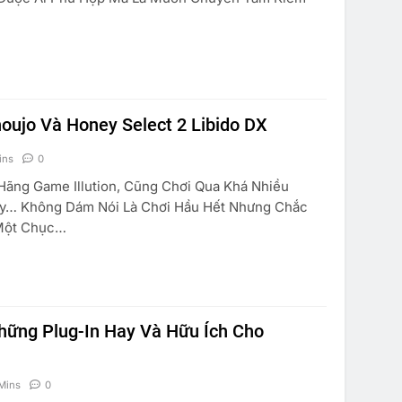
ujo Và Honey Select 2 Libido DX
ins
0
ãng Game Illution, Cũng Chơi Qua Khá Nhiều
y… Không Dám Nói Là Chơi Hầu Hết Nhưng Chắc
Một Chục…
ững Plug-In Hay Và Hữu Ích Cho
Mins
0