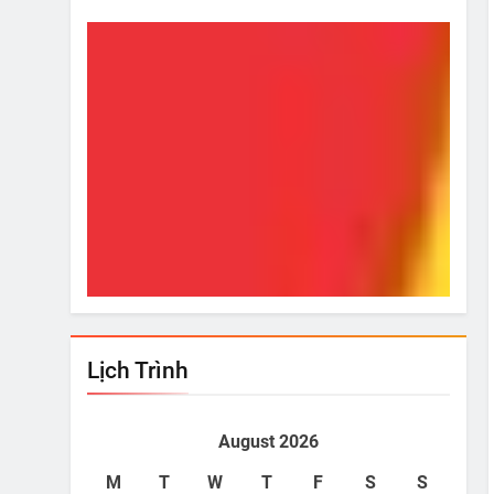
i!
Từ Hôm Ấy
Bí Ki
May 19, 2015
May
Lịch Trình
August 2026
M
T
W
T
F
S
S