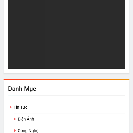
Sự “Giàu Có” thực sự
5 n
Aug 17, 2021
A
Danh Mục
Tin Tức
Điện Ảnh
Công Nghệ