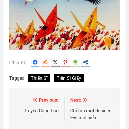
Chia sẻ:
Tagged:
Thiến Sĩ
Tiến Sĩ Giấy
Previous:
Next:
Post
navigation
Truyền Công Lực
Chỉ fan ruột Resident
Evil mới hiểu