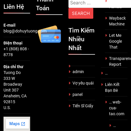
Search
Scam
Liên Hệ
Adviser
Toán
for:
Wayback
Machine
E-mail
Tìm Kiếm
blog@dohuytuong.com
Let Me
Nhiều
Google
Điện thoại
Nhất
That
+1 (808) 808 -
8778
Transparen
Report
Địa chỉ thư
admin
Tuong Do
…
333 W
Vợ yêu quái
Broadway
Liên Kết
Unit 307
Bạn Bè
panel
Anaheim, CA
92815
… web-
Tiến Sĩ Giấy
U.S.
cua-
tao.com
…