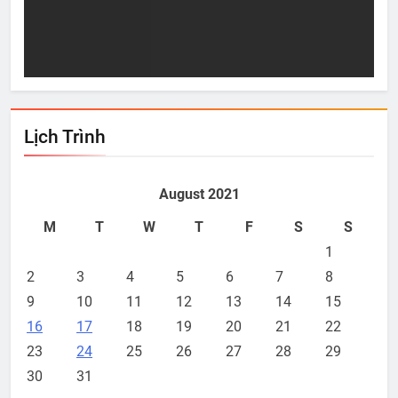
c
Sự “Giàu Có” thực sự
3 m
Aug 17, 2021
A
Lịch Trình
August 2021
M
T
W
T
F
S
S
1
2
3
4
5
6
7
8
9
10
11
12
13
14
15
16
17
18
19
20
21
22
23
24
25
26
27
28
29
30
31