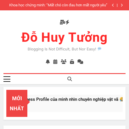
Skip
iàu
Khoa học chứng minh: “Mất chó còn đau hơn mất người yêu”
to
có
content
Đỗ Huy Tưởng
Blogging Is Not Difficult, But Nor Easy!
MỚI
PayPal Business Profile của mình nhìn chuyên nghiệp vật vã
Feb 22, 2026
NHẤT