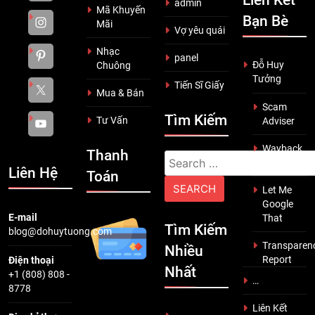
Liên Kết
admin
Mã Khuyến
Bạn Bè
Mãi
Vợ yêu quái
Nhạc
panel
Đỗ Huy
Chuông
Tưởng
Tiến Sĩ Giấy
Mua & Bán
Scam
Tìm Kiếm
Tư Vấn
Adviser
Wayback
Thanh
Search
Machine
Liên Hệ
Toán
for:
Let Me
Google
E-mail
That
Tìm Kiếm
blog@dohuytuong.com
Transparen
Nhiều
Report
Điện thoại
Nhất
+1 (808) 808 -
…
8778
Liên Kết