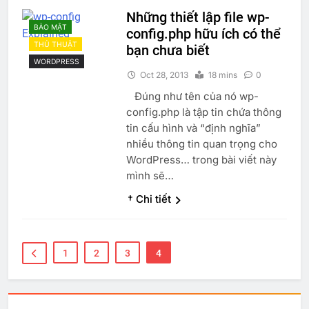
Những thiết lập file wp-
BẢO MẬT
config.php hữu ích có thể
THỦ THUẬT
bạn chưa biết
WORDPRESS
Oct 28, 2013
18 mins
0
Đúng như tên của nó wp-
config.php là tập tin chứa thông
tin cấu hình và “định nghĩa”
nhiều thông tin quan trọng cho
WordPress… trong bài viết này
mình sẽ…
† Chi tiết
1
2
3
4