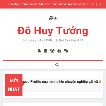
Skip
iàu
Khoa học chứng minh: “Mất chó còn đau hơn mất người yêu”
to
có
content
Đỗ Huy Tưởng
Blogging Is Not Difficult, But Nor Easy!
MỚI
PayPal Business Profile của mình nhìn chuyên nghiệp vật vã
Feb 22, 2026
NHẤT