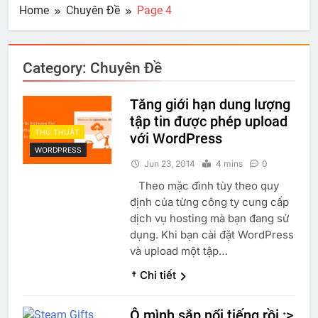
Home
Chuyên Đề
Page 4
Category:
Chuyên Đề
Tăng giới hạn dung lượng
tập tin được phép upload
THỦ THUẬT
với WordPress
WORDPRESS
Jun 23, 2014
4 mins
0
Theo mặc đình tùy theo quy
định của từng công ty cung cấp
dịch vụ hosting mà bạn đang sử
dụng. Khi bạn cài đặt WordPress
và upload một tập…
† Chi tiết
Ô mình sắp nổi tiếng rồi :>