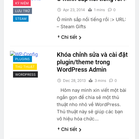
KỶ NIỆM
Apr 23, 2014
1 mins
0
LƯU TRỮ
Ô mình sắp nổi tiếng rồi :> URL:
STEAM
– Steam Gifts
† Chi tiết
Khóa chỉnh sửa và cài đặt
PLUGINS
plugin/theme trong
THỦ THUẬT
WordPress Admin
WORDPRESS
Dec 28, 2013
3 mins
0
Hôm nay mình xin viết một bài
ngắn gọn để chia sẽ một thủ
thuật nho nhỏ về WordPress.
Thủ thuật này sẽ giúp các bạn
vô hiệu hóa chức…
† Chi tiết