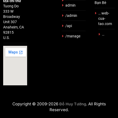
Địa chỉ thư
Bạn Bè
admin
Tuong Do
333 W
… web-
/admin
Broadway
cua-
Unit 307
tao.com
/api
Anaheim, CA
92815
…
/manage
U.S.
Copyright © 2009-2026
. All Rights
Đỗ Huy Tưởng
Reserved.