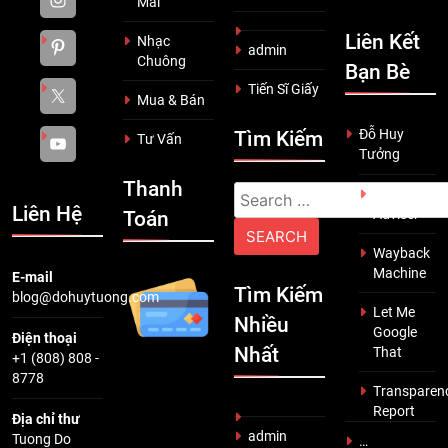
Mãi
Liên Kết
Nhạc
admin
Chuông
Bạn Bè
Tiến Sĩ Giấy
Mua & Bán
Đỗ Huy
Tìm Kiếm
Tư Vấn
Tưởng
Thanh
Search
Scam
Liên Hệ
Adviser
Toán
for:
Wayback
Machine
E-mail
Tìm Kiếm
blog@dohuytuong.com
Let Me
Nhiều
Google
Điện thoại
Nhất
That
+1 (808) 808 -
8778
Transparen
Report
Địa chỉ thư
admin
Tuong Do
…