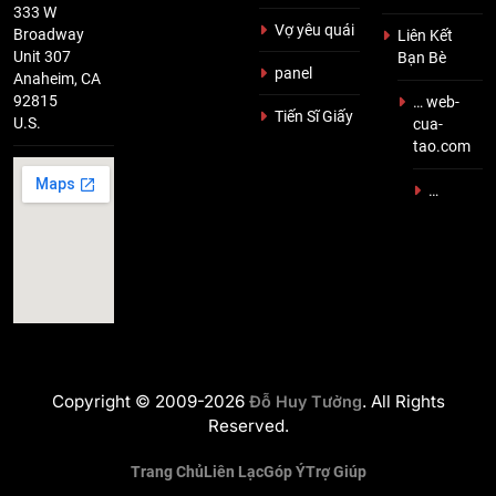
333 W
Vợ yêu quái
Broadway
Liên Kết
Unit 307
Bạn Bè
panel
Anaheim, CA
92815
… web-
Tiến Sĩ Giấy
U.S.
cua-
tao.com
…
Copyright © 2009-2026
. All Rights
Đỗ Huy Tưởng
Reserved.
Trang Chủ
Liên Lạc
Góp Ý
Trợ Giúp