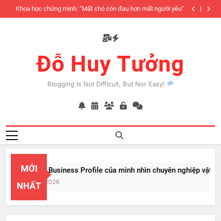
Skip
iàu
Khoa học chứng minh: “Mất chó còn đau hơn mất người yêu”
to
có
content
Đỗ Huy Tưởng
Blogging Is Not Difficult, But Nor Easy!
MỚI
PayPal Business Profile của mình nhìn chuyên nghiệp vật vã
Feb 22, 2026
NHẤT