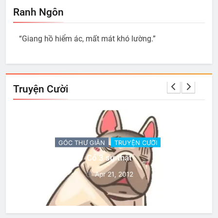
Ranh Ngôn
“Giang hồ hiểm ác, mất mát khó lường.”
Truyện Cười
GÓC THƯ GIÃN
TRUYỆN CƯỜI
Có 3 sự thật
Apr 21, 2012