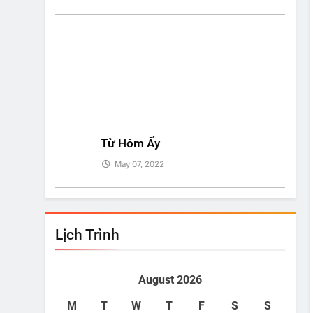
i!
Từ Hôm Ấy
Bí Ki
May 07, 2022
May
Lịch Trình
August 2026
M
T
W
T
F
S
S