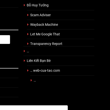
Đỗ Huy Tưởng
Scam Adviser
Wayback Machine
Let Me Google That
Transparency Report
…
Liên Kết Bạn Bè
… web-cua-tao.com
…