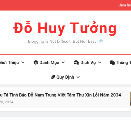
đợi có thể xảy ra khi bạn trở nên giàu có
Khoa họ
Đỗ Huy Tưởng
Blogging Is Not Difficult, But Nor Easy!
iới Thiệu
Danh Mục
Dịch Vụ
Thông T
Quy Định
 Báo Đỗ Nam Trung Viết Tâm Thư Xin Lỗi Năm 2034