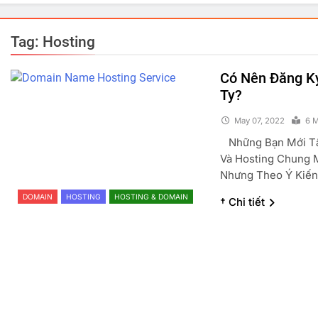
Tag:
Hosting
Có Nên Đăng K
Ty?
May 07, 2022
6 M
Những Bạn Mới Tậ
Và Hosting Chung 
Nhưng Theo Ý Kiế
DOMAIN
HOSTING
HOSTING & DOMAIN
† Chi tiết
PHẢN ĐỘNG VUI
TRUYỆN CƯỜI
GÓC THƯ GIÃN
Đồng Chí Chúa
Lợn V
May 07, 2022
May