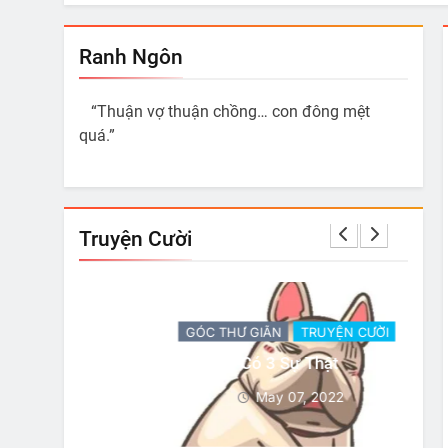
Ranh Ngôn
“Thuận vợ thuận chồng… con đông mệt
quá.”
Truyện Cười
ỜI
GÓC THƯ GIÃN
TRUYỆN CƯỜI
 Làm Là
Có 3 Sự Thật
May 07, 2022