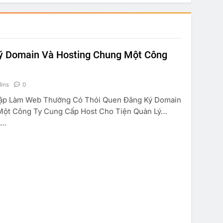
ý Domain Và Hosting Chung Một Công
ins
0
p Làm Web Thường Có Thói Quen Đăng Ký Domain
Một Công Ty Cung Cấp Host Cho Tiện Quản Lý…
n…
TRUYỆN CƯỜI
KINH TẾ
SUY NGẪM
à Anh Em
Marketing Căn Bản
 07, 2022
May 07, 2022