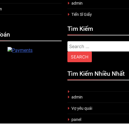
admin
n
Tiến Sĩ Giấy
Tìm Kiếm
Toán
Search
for:
Tìm Kiếm Nhiều Nhất
admin
Vợ yêu quái
panel