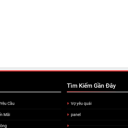
Tìm Kiếm Gần Đây
 Yêu Cầu
Vợ yêu quái
n Mãi
panel
uông