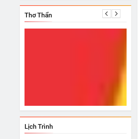
Thơ Thẩn
i!
Từ Hôm Ấy
Bí Ki
Nov 20, 2018
Nov
Lịch Trình