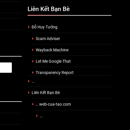
Liên Kết Bạn Bè
Đỗ Huy Tưởng
Scam Adviser
Wayback Machine
Let Me Google That
Transparency Report
…
Liên Kết Bạn Bè
… web-cua-tao.com
…