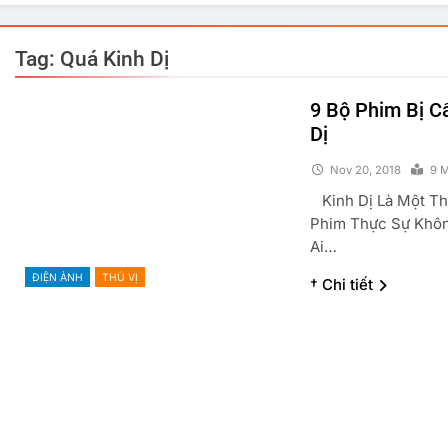
Tag:
Quá Kinh Dị
9 Bộ Phim Bị C
Dị
Nov 20, 2018
9 M
Kinh Dị Là Một Thể
Phim Thực Sự Khôn
Ai…
ĐIỆN ẢNH
THÚ VỊ
† Chi tiết
PHẢN ĐỘNG VUI
TRUYỆN CƯỜI
GÓC THƯ GIÃN
Đồng Chí Chúa
Lợn V