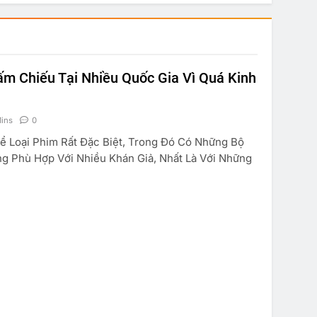
ấm Chiếu Tại Nhiều Quốc Gia Vì Quá Kinh
ins
0
 Loại Phim Rất Đặc Biệt, Trong Đó Có Những Bộ
g Phù Hợp Với Nhiều Khán Giả, Nhất Là Với Những
TRUYỆN CƯỜI
KINH TẾ
SUY NGẪM
à Anh Em
Marketing Căn Bản