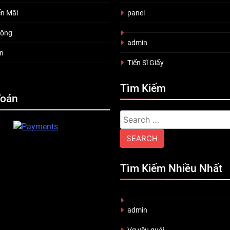
n Mãi
panel
uông
admin
n
Tiến Sĩ Giấy
Tìm Kiếm
Toán
Search
for:
Tìm Kiếm Nhiều Nhất
admin