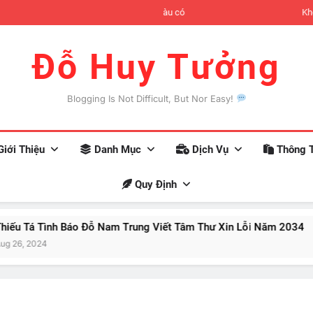
đợi có thể xảy ra khi bạn trở nên giàu có
Khoa họ
Đỗ Huy Tưởng
Blogging Is Not Difficult, But Nor Easy!
iới Thiệu
Danh Mục
Dịch Vụ
Thông T
Quy Định
h Báo Đỗ Nam Trung Viết Tâm Thư Xin Lỗi Năm 2034