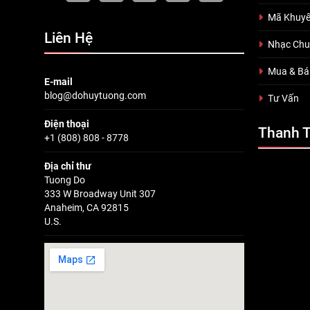
Mã Khuyế
Liên Hệ
Nhạc Ch
Mua & Bá
E-mail
blog@dohuytuong.com
Tư Vấn
Điện thoại
Thanh 
+1 (808) 808 - 8778
Địa chỉ thư
Tuong Do
333 W Broadway Unit 307
Anaheim, CA 92815
U.S.