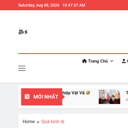
Skip
ra khi bạn thường xuyên ăn đêm
Saturday, Aug 08, 2026
10:47:58 AM
Những hệ quả ngoài mong 
to
content
Trang Chủ
G
Mình Nhìn Chuyên Nghiệp Vật Vã
Thiếu Tá Tìn
MỚI NHẤT
Aug 26, 2024
Home
Quá kinh dị