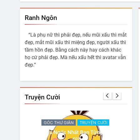
Ranh Ngôn
“Là phụ nữ thì phải đẹp, nếu mũi xấu thì mắt
đẹp, mắt mũi xấu thì miệng đẹp, người xấu thì
tầm hồn đẹp. Bằng cách này hay cách khác
họ cứ phải đẹp. Mà nếu xấu hết thì avatar vẫn
đẹp.”
Truyện Cười
ỜI
GÓC THƯ GIÃN
TRUYỆN CƯỜI
 Làm Là
Có 3 Sự Thật