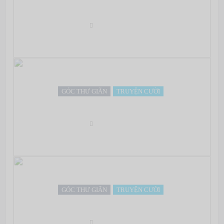
Phân chia giai cấp là gì?
May 07, 2022
GÓC THƯ GIÃN
TRUYỆN CƯỜI
Những câu chuyện TÌNH nồng nàn ngắn ngủi!
May 07, 2022
GÓC THƯ GIÃN
TRUYỆN CƯỜI
Chuyện đêm khuya
May 07, 2022