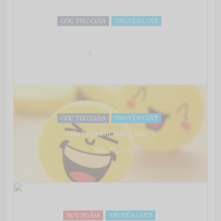
GÓC THƯ GIÃN
TRUYỆN CƯỜI
Biểu tượng cho những thứ xấu xa “kiểu Trung Quốc”
May 07, 2022
GÓC THƯ GIÃN
TRUYỆN CƯỜI
Dấu hiệu khi mang thai ;)
May 07, 2022
SUY NGẪM
TRUYỆN CƯỜI