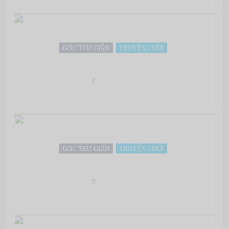
GÓC THƯ GIÃN
TRUYỆN CƯỜI
7h rồi, dậy đi…
May 07, 2022
GÓC THƯ GIÃN
TRUYỆN CƯỜI
Tại sao & Vì sao?
May 07, 2022