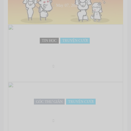
May 07, 2022
TIN HỌC
TRUYỆN CƯỜI
9 lý do tại sao dân IT không sửa máy tính cho
“người nhà”
May 07, 2022
GÓC THƯ GIÃN
TRUYỆN CƯỜI
Khi Việt Nan làm chủ mọi mặt về thông tin
May 07, 2022