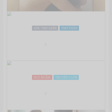
GÓC THƯ GIÃN
THƠ THẨN
Rốt cuộc Tình Cảm biết dành Trao Ai…
May 07, 2022
SUY NGẪM
TRUYỆN CƯỜI
Bạn làm được trong… bao lâu!
May 07, 2022