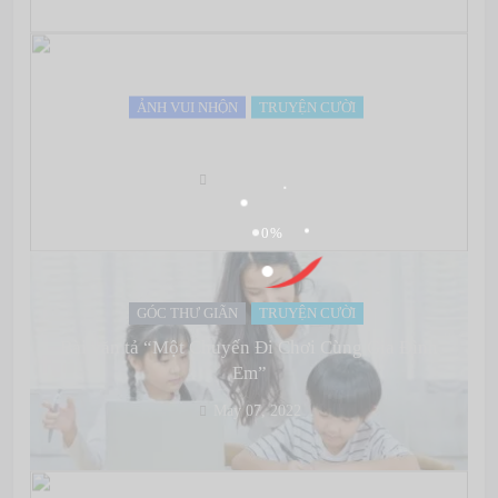
ẢNH VUI NHỘN
TRUYỆN CƯỜI
Đơn xin nghỉ học – Level kiếm hiệp
May 07, 2022
GÓC THƯ GIÃN
TRUYỆN CƯỜI
Bài văn tả “Một Chuyến Đi Chơi Cùng Gia Đình
Em”
May 07, 2022