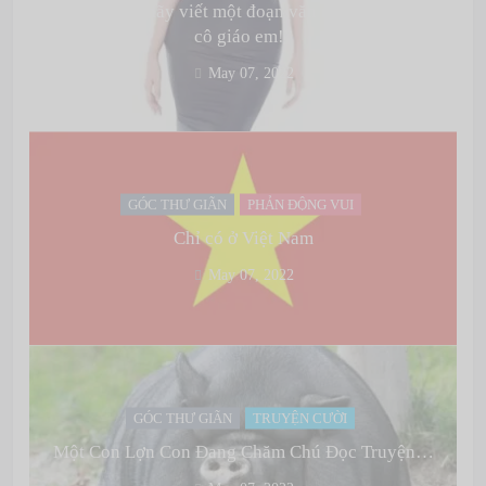
Đề bài: “Em hãy viết một đoạn văn ngắn nhất tả về
cô giáo em!”
May 07, 2022
GÓC THƯ GIÃN
PHẢN ĐỘNG VUI
Chỉ có ở Việt Nam
May 07, 2022
GÓC THƯ GIÃN
TRUYỆN CƯỜI
Một Con Lợn Con Đang Chăm Chú Đọc Truyện…