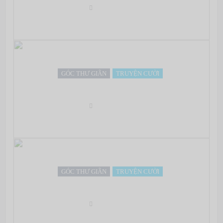
May 07, 2022
GÓC THƯ GIÃN
TRUYỆN CƯỜI
Tổng hợp truyện cười siêu ngắn
May 07, 2022
GÓC THƯ GIÃN
TRUYỆN CƯỜI
Em thích một cuộc hẹn hơn
May 07, 2022