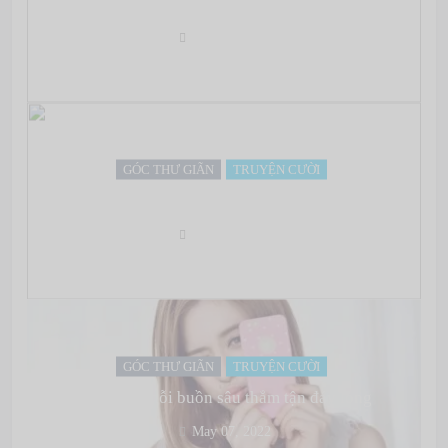
Gấu 45kg – Chia tay không trả quà
May 07, 2022
GÓC THƯ GIÃN
TRUYỆN CƯỜI
Chấp nó làm gì?
May 07, 2022
GÓC THƯ GIÃN
TRUYỆN CƯỜI
Có những nỗi buồn sâu thẳm tận đáy lòng
May 07, 2022