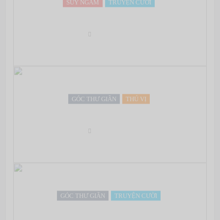
SUY NGẪM
TRUYỆN CƯỜI
Bài học xương máu…
May 07, 2022
GÓC THƯ GIÃN
THÚ VỊ
Chơi chữ
May 07, 2022
GÓC THƯ GIÃN
TRUYỆN CƯỜI
Ôi cuộc đời!