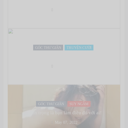
May 07, 2022
GÓC THƯ GIÃN
TRUYỆN CƯỜI
Làm gì để cứu 1 mạng người?
May 07, 2022
GÓC THƯ GIÃN
SUY NGẪM
Quan trọng là bạn làm điều đó với ai!
May 07, 2022