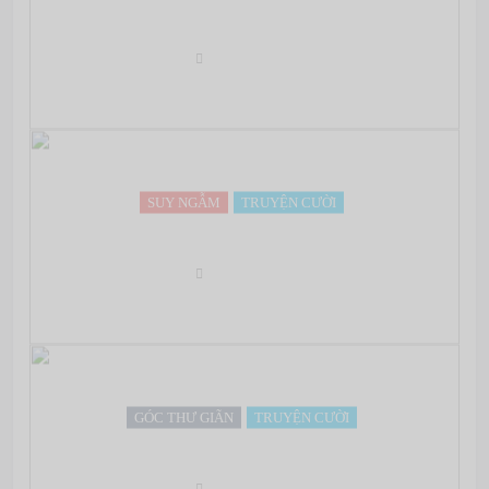
Những điều ngay cả Havard cũng không dạy bạn
May 07, 2022
SUY NGẪM
TRUYỆN CƯỜI
Đàn ông và phụ nữ
May 07, 2022
GÓC THƯ GIÃN
TRUYỆN CƯỜI
Những lý do không nên học Bách Khoa
May 07, 2022