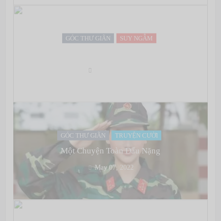
GÓC THƯ GIÃN
SUY NGẪM
Không nên nghe lời bọn con gái
May 07, 2022
GÓC THƯ GIÃN
TRUYỆN CƯỜI
Một Chuyện Toàn Dấu Nặng
May 07, 2022