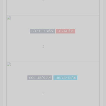
GÓC THƯ GIÃN
SUY NGẪM
9 bí quyết giữ gìn hạnh phúc gia đình
May 07, 2022
GÓC THƯ GIÃN
TRUYỆN CƯỜI
Các cấp độ STRESS
May 07, 2022