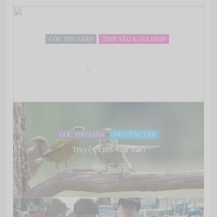
GÓC THƯ GIÃN
TÌNH YÊU & GIA ĐÌNH
Hôn nhân và những hiểm họa rình rập
May 07, 2022
GÓC THƯ GIÃN
TRUYỆN CƯỜI
Truyện cười Sưu Tầm
May 07, 2022