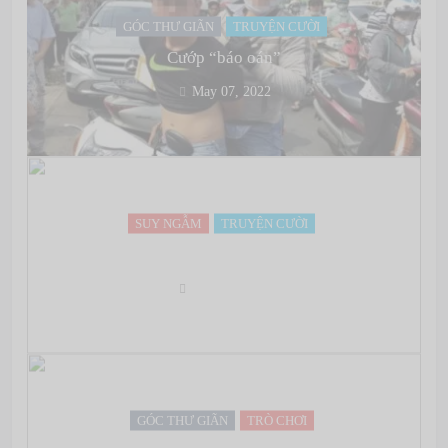
GÓC THƯ GIÃN
TRUYỆN CƯỜI
Cướp “báo oán”
May 07, 2022
SUY NGẪM
TRUYỆN CƯỜI
Hết báo :)
May 07, 2022
GÓC THƯ GIÃN
TRÒ CHƠI