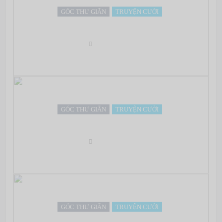
GÓC THƯ GIÃN
TRUYỆN CƯỜI
24 giờ bi kịch của một Hot Girl “cư dân mạng”…
May 07, 2022
GÓC THƯ GIÃN
TRUYỆN CƯỜI
Biện pháp mạnh
May 07, 2022
GÓC THƯ GIÃN
TRUYỆN CƯỜI
Nhật kí của một thanh niên mới làm chồng!