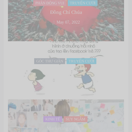
PHẢN ĐỘNG VUI
TRUYỆN CƯỜI
Đồng Chí Chúa
May 07, 2022
GÓC THƯ GIÃN
TRUYỆN CƯỜI
Lợn và Anh Em
May 07, 2022
KINH TẾ
SUY NGẪM
Marketing căn bản