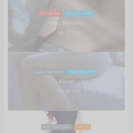
SUY NGẪM
TRUYỆN CƯỜI
Đúng Thời Điểm
May 07, 2022
GÓC THƯ GIÃN
TRUYỆN CƯỜI
Khó xử
May 07, 2022
GÓC THƯ GIÃN
THÚ VỊ