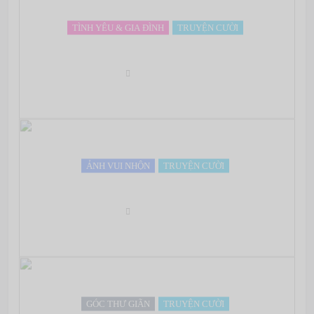
TÌNH YÊU & GIA ĐÌNH
TRUYỆN CƯỜI
Nhật ký của chồng
May 07, 2022
ẢNH VUI NHỘN
TRUYỆN CƯỜI
Tôn giáo nào nhiều tín đồ nhất trên thế giới?
May 07, 2022
GÓC THƯ GIÃN
TRUYỆN CƯỜI