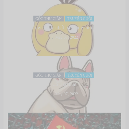
GÓC THƯ GIÃN
TRUYỆN CƯỜI
Việc ngu ngốc nhất bạn từng làm là gì?
May 07, 2022
GÓC THƯ GIÃN
TRUYỆN CƯỜI
Có 3 sự thật
May 07, 2022