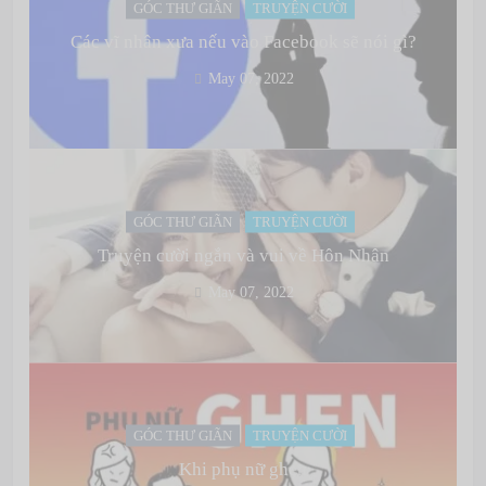
GÓC THƯ GIÃN
TRUYỆN CƯỜI
Các vĩ nhân xưa nếu vào Facebook sẽ nói gì?
May 07, 2022
GÓC THƯ GIÃN
TRUYỆN CƯỜI
Truyện cười ngắn và vui về Hôn Nhân
May 07, 2022
GÓC THƯ GIÃN
TRUYỆN CƯỜI
Khi phụ nữ ghen