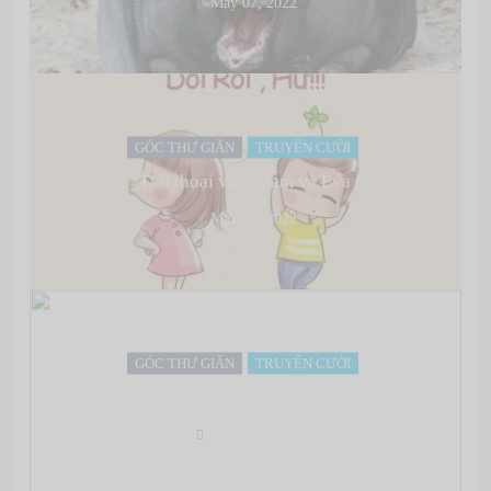
May 07, 2022
GÓC THƯ GIÃN
TRUYỆN CƯỜI
Đối thoại với Adam và Eva
May 07, 2022
GÓC THƯ GIÃN
TRUYỆN CƯỜI
Anh hùng
May 07, 2022