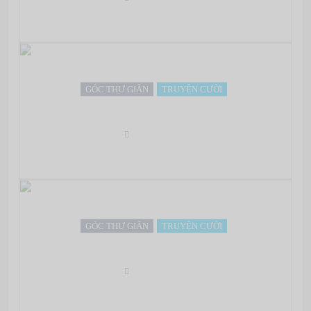
GÓC THƯ GIÃN
TRUYỆN CƯỜI
Chuyện cái lon
May 07, 2022
GÓC THƯ GIÃN
TRUYỆN CƯỜI
Đôrêmon: “Anh không thích nói lời đắng cay…” =))
May 07, 2022