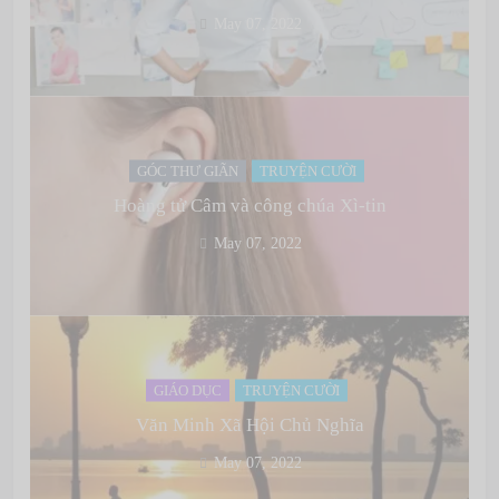
May 07, 2022
GÓC THƯ GIÃN
TRUYỆN CƯỜI
Hoàng tử Câm và công chúa Xì-tin
May 07, 2022
GIÁO DỤC
TRUYỆN CƯỜI
Văn Minh Xã Hội Chủ Nghĩa
May 07, 2022