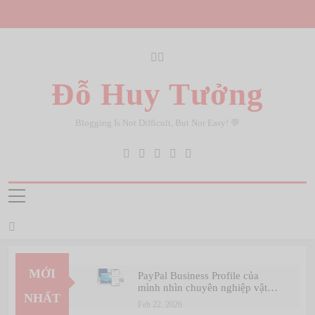
Skip
to
content
Đỗ Huy Tưởng
Blogging Is Not Difficult, But Nor Easy! 💬
MỚI
PayPal Business Profile của
mình nhìn chuyên nghiệp vật
NHẤT
vã 🤣
Feb 22, 2026