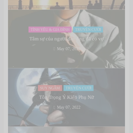
TÌNH YÊU & GIA ĐÌNH
TRUYỆN CƯỜI
Tâm sự của người đàn ông đã có vợ
May 07, 2022
SUY NGẪM
TRUYỆN CƯỜI
Tôn Trọng Ý Kiến Phụ Nữ
May 07, 2022