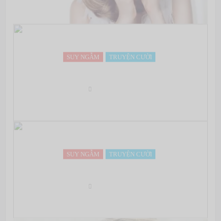
SUY NGẪM
TRUYỆN CƯỜI
Ngắn mà vui về Mèo và Đàn Ông
May 07, 2022
SUY NGẪM
TRUYỆN CƯỜI
Taxi v.s. Uber
May 07, 2022