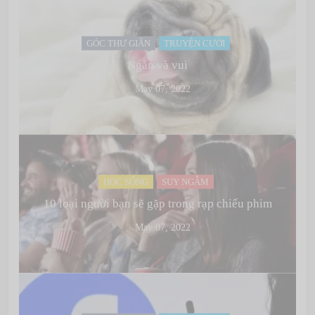
GÓC THƯ GIÃN
TRUYỆN CƯỜI
Ngắn và vui
May 07, 2022
HỌC SỐNG
SUY NGẪM
10 loại người bạn sẽ gặp trong rạp chiếu phim
May 07, 2022