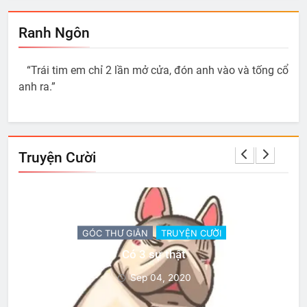
Ranh Ngôn
“Trái tim em chỉ 2 lần mở cửa, đón anh vào và tống cổ
anh ra.”
Truyện Cười
GÓC THƯ GIÃN
TRUYỆN CƯỜI
Có 3 sự thật
Sep 04, 2020