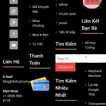
admin
Mã Khuyến
Mãi
Vợ yêu quái
Liên Kết
Nhạc
panel
Chuông
Bạn Bè
Tiến Sĩ Giấy
Mua & Bán
Đỗ Huy
Tìm Kiếm
Tư Vấn
Tưởng
Thanh
Search
Scam
Liên Hệ
Adviser
Toán
for:
Wayback
Machine
E-mail
Tìm Kiếm
blog@dohuytuong.com
Let Me
Nhiều
Google
Điện thoại
Nhất
That
+1 (808) 808 -
8778
Transparen