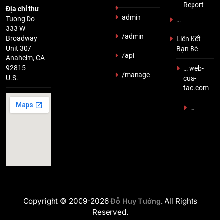
Report
Địa chỉ thư
admin
Tuong Do
…
333 W
/admin
Broadway
Liên Kết
Unit 307
Bạn Bè
/api
Anaheim, CA
92815
… web-
/manage
U.S.
cua-
tao.com
…
Copyright © 2009-2026
. All Rights
Đỗ Huy Tưởng
Reserved.