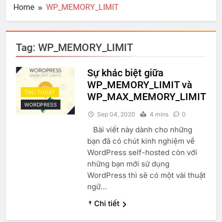
Home
WP_MEMORY_LIMIT
Tag:
WP_MEMORY_LIMIT
Sự khác biệt giữa
WP_MEMORY_LIMIT và
THỦ THUẬT
WP_MAX_MEMORY_LIMIT
WORDPRESS
Sep 04, 2020
4 mins
0
Bài viết này dành cho những
bạn đã có chút kinh nghiệm về
WordPress self-hosted còn với
những bạn mới sử dụng
WordPress thì sẽ có một vài thuật
ngữ…
† Chi tiết