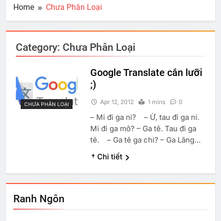
Home
Chưa Phân Loại
Category:
Chưa Phân Loại
Google Translate cắn lưỡi
;)
Apr 12, 2012
1 mins
0
CHƯA PHÂN LOẠI
– Mi đi ga ni? – Ừ, tau đi ga ni.
Mi đi ga mô? – Ga tê. Tau đi ga
tê. – Ga tê ga chi? – Ga Lăng…
† Chi tiết
Ranh Ngôn