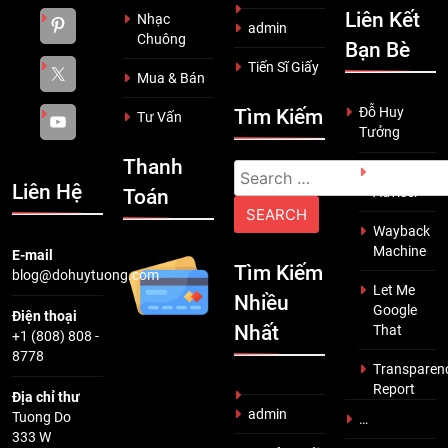
Liên Kết
Nhạc
admin
Chuông
Bạn Bè
Tiến Sĩ Giấy
Mua & Bán
Đỗ Huy
Tìm Kiếm
Tư Vấn
Tưởng
Thanh
Search
Scam
Liên Hệ
Adviser
Toán
for:
Wayback
Machine
E-mail
Tìm Kiếm
blog@dohuytuong.com
Let Me
Nhiều
Google
Điện thoại
Nhất
That
+1 (808) 808 -
8778
Transparen
Report
Địa chỉ thư
admin
Tuong Do
…
333 W