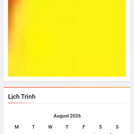
Từ Hôm Ấy
Bí 
Apr 12, 2012
A
Lịch Trình
August 2026
M
T
W
T
F
S
S