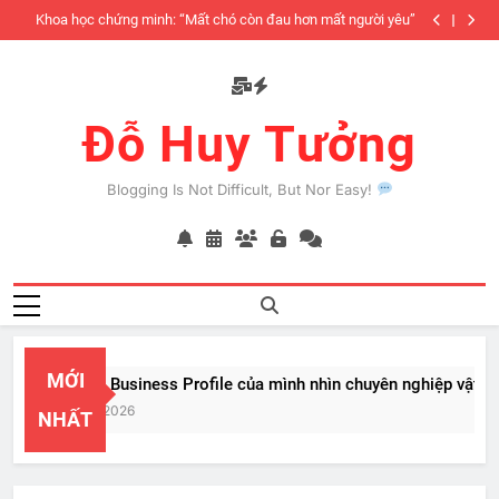
Skip
iàu
Khoa học chứng minh: “Mất chó còn đau hơn mất người yêu”
to
có
content
Đỗ Huy Tưởng
Blogging Is Not Difficult, But Nor Easy!
MỚI
PayPal Business Profile của mình nhìn chuyên nghiệp vật vã
Feb 22, 2026
NHẤT