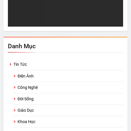
Sự “Giàu Có” thực sự
5 n
Aug 21, 2016
A
Danh Mục
Tin Tức
Điện Ảnh
Công Nghệ
Đời Sống
Giáo Dục
Khoa Học