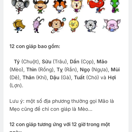
12 con giáp bao gồm:
Tý
(Chuột),
Sửu
(Trâu),
Dần
(Cọp),
Mão
(Mèo),
Thìn
(Rồng),
Tỵ
(Rắn),
Ngọ
(Ngựa),
Mùi
(Dê),
Thân
(Khỉ),
Dậu
(Gà),
Tuất
(Chó) và
Hợi
(Lợn).
Lưu ý: một số địa phương thường gọi Mão là
Mẹo cũng để chỉ con giáp là Mèo…
12 con giáp tương ứng với 12 giờ trong một