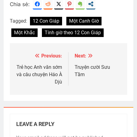
Chia sẻ:
Tagged:
12 Con Giáp
Một Canh Giờ
Một Khắc
Tính giờ theo 12 Con Giáp
Previous:
Next:
Post
navigation
Trẻ học Anh văn sớm
Truyện cười Sưu
và câu chuyện Háo À
Tầm
Djù
LEAVE A REPLY