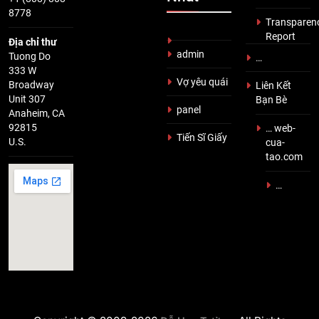
8778
Transparen
Report
Địa chỉ thư
admin
Tuong Do
…
333 W
Vợ yêu quái
Broadway
Liên Kết
Unit 307
Bạn Bè
panel
Anaheim, CA
92815
… web-
Tiến Sĩ Giấy
U.S.
cua-
tao.com
…