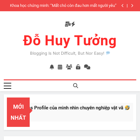
Skip
iàu
Khoa học chứng minh: “Mất chó còn đau hơn mất người yêu”
to
có
content
Đỗ Huy Tưởng
Blogging Is Not Difficult, But Nor Easy!
MỚI
al Business Profile của mình nhìn chuyên nghiệp vật vã
22, 2026
NHẤT