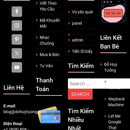
Viết Theo
Yêu Cầu
Vợ yêu quái
Mã Khuyến
panel
Mãi
Liên Kết
Nhạc
admin
Chuông
Bạn Bè
Tiến Sĩ Giấy
Mua & Bán
Đỗ Huy
Tìm Kiếm
Tư Vấn
Tưởng
Thanh
Search
Scam
Liên Hệ
Adviser
Toán
for:
Wayback
Machine
E-mail
Tìm Kiếm
blog@dohuytuong.com
Let Me
Nhiều
Google
Điện thoại
Nhất
That
+1 (808) 808 -