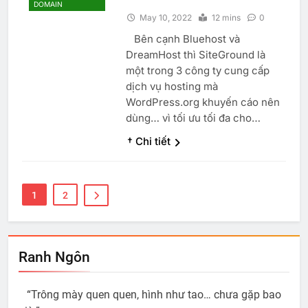
DOMAIN
May 10, 2022
12 mins
0
Bên cạnh Bluehost và
DreamHost thì SiteGround là
một trong 3 công ty cung cấp
dịch vụ hosting mà
WordPress.org khuyến cáo nên
dùng… vì tối ưu tối đa cho…
† Chi tiết
1
2
Ranh Ngôn
“Trông mày quen quen, hình như tao… chưa gặp bao