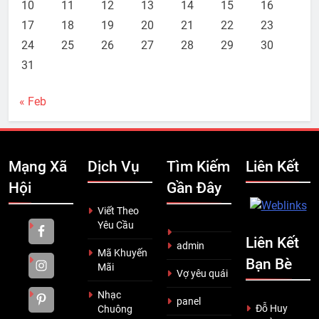
10
11
12
13
14
15
16
17
18
19
20
21
22
23
24
25
26
27
28
29
30
31
« Feb
Mạng Xã
Dịch Vụ
Tìm Kiếm
Liên Kết
Hội
Gần Đây
Viết Theo
Yêu Cầu
Liên Kết
admin
Mã Khuyến
Bạn Bè
Mãi
Vợ yêu quái
Nhạc
panel
Đỗ Huy
Chuông