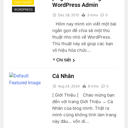
THỦ THUẬT
WordPress Admin
WORDPRESS
Dec 28, 2013
3 mins
0
Hôm nay mình xin viết một bài
ngắn gọn để chia sẽ một thủ
thuật nho nhỏ về WordPress.
Thủ thuật này sẽ giúp các bạn
vô hiệu hóa chức…
† Chi tiết
Cá Nhân
Aug 24, 2024
8 mins
0
[ Giới Thiệu ] Chào mừng bạn
đến với trang Giới Thiệu → Cá
Nhân của blog mình. Thật ra
mình cũng không tính làm trang
này đâu… vốn dĩ…