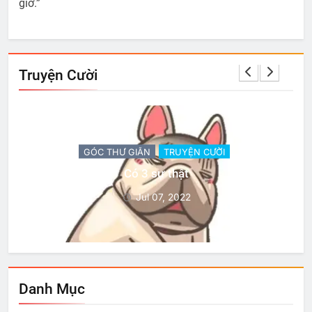
giờ.”
Truyện Cười
GÓC THƯ GIÃN
TRUYỆN CƯỜI
Có 3 sự thật
Jul 07, 2022
Danh Mục