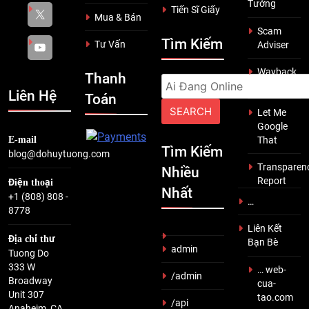
Tưởng
Tiến Sĩ Giấy
Mua & Bán
Scam
Tìm Kiếm
Tư Vấn
Adviser
Wayback
Thanh
Search
Machine
Liên Hệ
Toán
for:
Let Me
Google
E-mail
That
Tìm Kiếm
blog@dohuytuong.com
Transparen
Nhiều
Report
Điện thoại
Nhất
+1 (808) 808 -
…
8778
Liên Kết
Địa chỉ thư
Bạn Bè
admin
Tuong Do
333 W
… web-
/admin
Broadway
cua-
Unit 307
tao.com
/api
Anaheim, CA