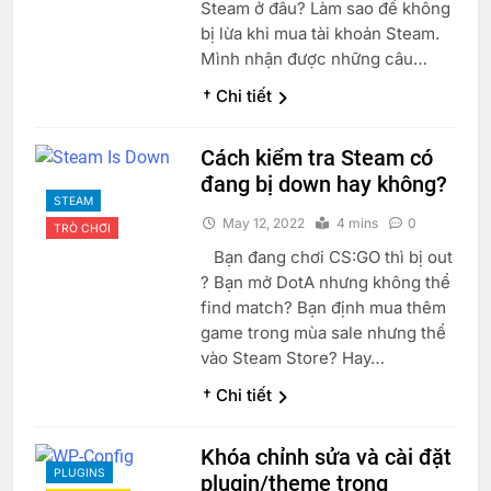
Steam ở đâu? Làm sao để không
bị lừa khi mua tài khoản Steam.
Mình nhận được những câu…
† Chi tiết
Cách kiểm tra Steam có
đang bị down hay không?
STEAM
May 12, 2022
4 mins
0
TRÒ CHƠI
Bạn đang chơi CS:GO thì bị out
? Bạn mở DotA nhưng không thể
find match? Bạn định mua thêm
game trong mùa sale nhưng thể
vào Steam Store? Hay…
† Chi tiết
Khóa chỉnh sửa và cài đặt
PLUGINS
plugin/theme trong