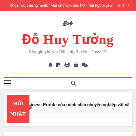
Skip
iàu
Khoa học chứng minh: “Mất chó còn đau hơn mất người yêu”
to
có
content
Đỗ Huy Tưởng
Blogging Is Not Difficult, But Nor Easy!
MỚI
PayPal Business Profile của mình nhìn chuyên nghiệp vật vã
Feb 22, 2026
NHẤT