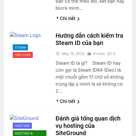
bạn có thể theo dõi, kết bạn hay
block mình…
† Chi tiết
Hướng dẫn cách kiểm tra
Steam ID của bạn
STEAM
May 15, 2022
4 mins
0
TRÒ CHƠI
Steam ID là gì? Steam ID hay
còn gọi là Steam ID64 (Dec) là
một chuỗi gồm 17 chữ số không
trùng lặp ý mình là sẽ không có
2…
† Chi tiết
Đánh giá tổng quan dịch
vụ hosting của
HOSTING
SiteGround
HOSTING &