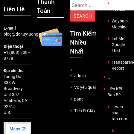
Thanh
Search
Scam
Liên Hệ
Adviser
Toán
for:
Wayback
Machine
E-mail
Tìm Kiếm
blog@dohuytuong.com
Let Me
Nhiều
Google
Điện thoại
Nhất
That
+1 (808) 808 -
8778
Transparen
Report
Địa chỉ thư
admin
Tuong Do
…
333 W
Vợ yêu quái
Broadway
Liên Kết
Unit 307
Bạn Bè
panel
Anaheim, CA
92815
… web-
Tiến Sĩ Giấy
U.S.
cua-
tao.com
…