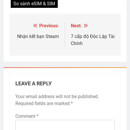
So sánh eSIM & SIM
Previous:
Next:
Post
navigation
Nhận kết bạn Steam
7 cấp độ Độc Lập Tài
Chính
LEAVE A REPLY
Your email address will not be published.
Required fields are marked
*
Comment
*