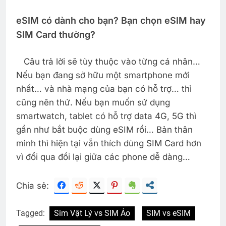
eSIM có dành cho bạn? Bạn chọn eSIM hay
SIM Card thường?
Câu trả lời sẽ tùy thuộc vào từng cá nhân…
Nếu bạn đang sở hữu một smartphone mới
nhất… và nhà mạng của bạn có hỗ trợ… thì
cũng nên thử. Nếu bạn muốn sử dụng
smartwatch, tablet có hỗ trợ data 4G, 5G thì
gần như bắt buộc dùng eSIM rồi… Bản thân
mình thì hiện tại vẫn thích dùng SIM Card hơn
vì đổi qua đổi lại giữa các phone dễ dàng…
Chia sẻ:
Tagged:
Sim Vật Lý vs SIM Ảo
SIM vs eSIM