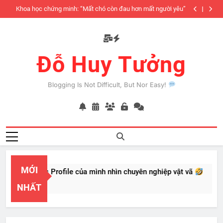
Skip
yêu”
Tính cách độc lập
6 yếu tố ả
to
content
Đỗ Huy Tưởng
Blogging Is Not Difficult, But Nor Easy!
MỚI
l Business Profile của mình nhìn chuyên nghiệp vật vã
, 2026
NHẤT