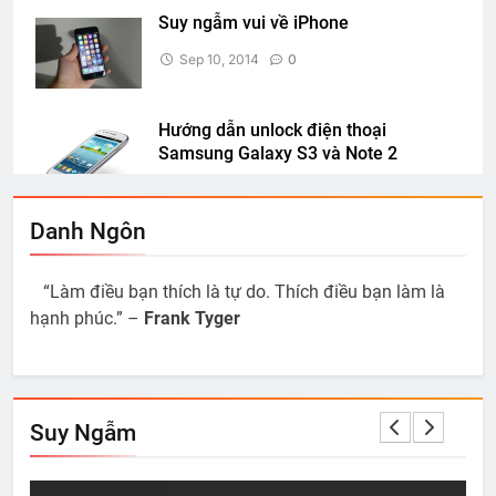
Suy ngẫm vui về iPhone
Sep 10, 2014
0
Hướng dẫn unlock điện thoại
Samsung Galaxy S3 và Note 2
Dec 19, 2012
0
Danh Ngôn
Games Tester – Chơi game ăn tiền
liệu có phải là sướng?
“Làm điều bạn thích là tự do. Thích điều bạn làm là
Mar 07, 2012
0
hạnh phúc.” –
Frank Tyger
Phân biệt các loại đĩa Bluray
Dec 11, 2010
0
Suy Ngẫm
Những quy luật về công nghệ tiêu
dùng