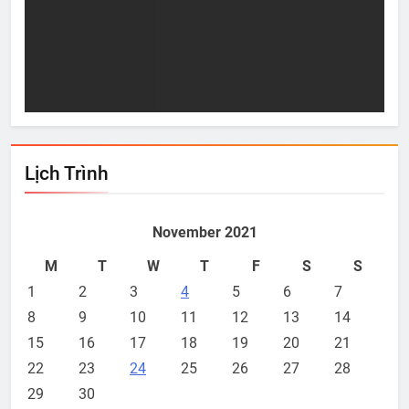
c
Sự “Giàu Có” thực sự
3 m
Oct 09, 2010
O
Lịch Trình
November 2021
M
T
W
T
F
S
S
1
2
3
4
5
6
7
8
9
10
11
12
13
14
15
16
17
18
19
20
21
22
23
24
25
26
27
28
29
30