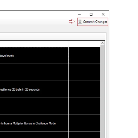
 Việt Nam
Những Hành Vi Đánh Giá Một Người 
Giáo Dục Tốt
May 13, 2022