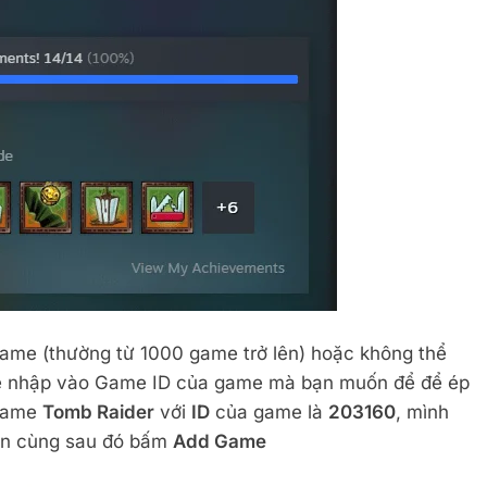
me (thường từ 1000 game trở lên) hoặc không thể
ể nhập vào Game ID của game mà bạn muốn để để ép
 game
Tomb Raider
với
ID
của game là
203160
, mình
rên cùng sau đó bấm
Add Game