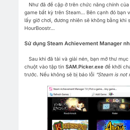
Như đã đề cập ở trên chức năng chính của
game bất kỳ trên Steam… Bên cạnh đó bạn v
lấy giờ chơi, đương nhiên sẽ không bằng khi 
HourBoostr…
Sử dụng Steam Achievement Manager nh
Sau khi đã tải và giải nén, bạn mở thư mụ
chuột vào tập tin
SAM.Picker.exe
để khởi c
trước. Nếu không sẽ bị báo lỗi
“Steam is not