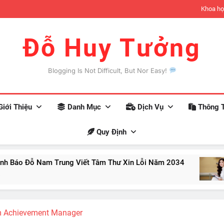
đợi có thể xảy ra khi bạn trở nên giàu có
Khoa họ
Đỗ Huy Tưởng
Blogging Is Not Difficult, But Nor Easy!
iới Thiệu
Danh Mục
Dịch Vụ
Thông T
Quy Định
m Trung Viết Tâm Thư Xin Lỗi Năm 2034
10 Nhận
Aug 12, 2
m Achievement Manager