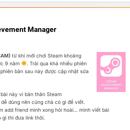
evement Manager
SAM)
từ khi mới chơi Steam khoảng
ược 9 năm
. Trải qua khá nhiều phiên
g phiên bản sau này được cập nhật sửa
bài này vì bản thân Steam
ễ dùng nên cũng chả có gì để viết.
 add friend mình xong hỏi hoài… mình viết bài
ì thì đưa link thôi.