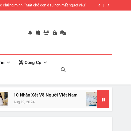
c chứng minh: “Mất chó còn đau hơn mất người yêu”
in
Công Cụ
 Xét Về Người Việt Nam
Mãi Đéo Thành Công
024
Jan 20, 2024