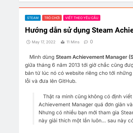
STEAM
TRÒ CHƠI
VIẾT THEO YÊU CẦU
Hướng dẫn sử dụng Steam Achi
0
May 17, 2022
11 Mins
Mình dùng
Steam Achievement Manager (
giữa tháng 6 năm 2013 tới giờ chắc cũng đ
bản từ lúc nó có website riêng cho tới nhữn
lỗi và đưa lên GitHub.
Thật ra mình cũng không có định viết 
Achievement Manager quá đơn giản và d
Nhưng có nhiều bạn mới tham gia Steam
này giải thích một lần luôn… sau này có g