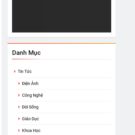
hơ
Sự “Giàu Có” Thực Sự
5 Nỗi Khổ
May 13, 2022
May 13, 2
Danh Mục
Tin Tức
Điện Ảnh
Công Nghệ
Đời Sống
Giáo Dục
Khoa Học