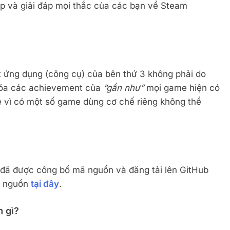
p và giải đáp mọi thắc của các bạn về Steam
 Việt Nam
Quan Hệ Việt Trung Nhìn Từ Đôi Vần T
May 13, 2022
 ứng dụng (công cụ) của bên thứ 3 không phải do
hóa các achievement của
“gần như”
mọi game hiện có
 vì có một số game dùng cơ chế riêng không thể
ã được công bố mã nguồn và đăng tải lên GitHub
ã nguồn
tại đây
.
 gì?