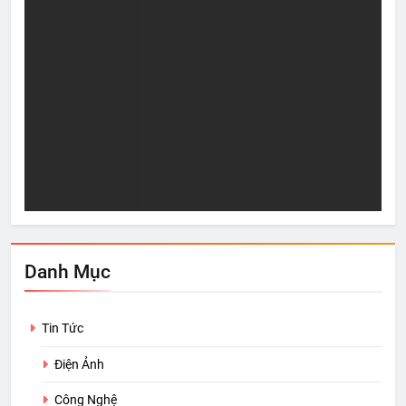
Sự “Giàu Có” thực sự
5 n
Aug 25, 2020
A
Danh Mục
Tin Tức
Điện Ảnh
Công Nghệ