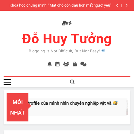
Skip
êu”
Tính cách độc lập
6 yếu tố ản
to
content
Đỗ Huy Tưởng
Blogging Is Not Difficult, But Nor Easy!
MỚI
Business Profile của mình nhìn chuyên nghiệp vật vã
2026
NHẤT