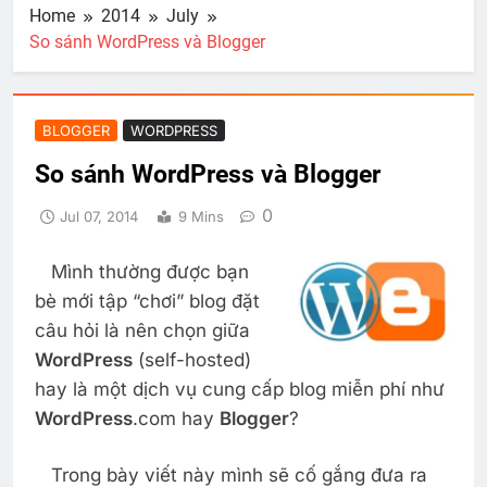
Home
2014
July
So sánh WordPress và Blogger
BLOGGER
WORDPRESS
So sánh WordPress và Blogger
0
Jul 07, 2014
9 Mins
Mình thường được bạn
bè mới tập “chơi” blog đặt
câu hỏi là nên chọn giữa
WordPress
(self-hosted)
hay là một dịch vụ cung cấp blog miễn phí như
WordPress
.com hay
Blogger
?
Trong bày viết này mình sẽ cố gắng đưa ra