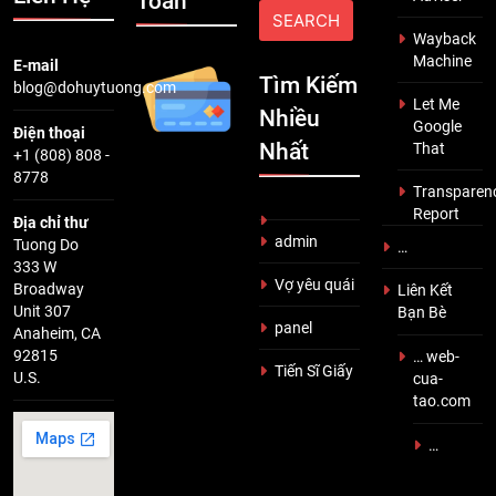
Toán
Wayback
Machine
E-mail
Tìm Kiếm
blog@dohuytuong.com
Let Me
Nhiều
Google
Điện thoại
Nhất
That
+1 (808) 808 -
8778
Transparen
Report
Địa chỉ thư
admin
Tuong Do
…
333 W
Vợ yêu quái
Broadway
Liên Kết
Unit 307
Bạn Bè
panel
Anaheim, CA
92815
… web-
Tiến Sĩ Giấy
U.S.
cua-
tao.com
…