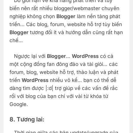
Do giới hạn về khả năng phát triển và tùy
biến nên rất nhiều blogger/webmaster chuyên
nghiệp không chọn
Blogger
làm nền tảng phát
triển… Các blog, forum, website hỗ trợ tùy biến
Blogger
tương đối ít và hướng dẫn cũng rất hạn
chế…
Ngược lại với
Blogger
…
WordPress
có cả
một cộng đồng fan đông đảo và tài giỏi… các
forum, blog, website hỗ trợ, thảo luận và phát
triển
WordPress
nhiều vô kể… bạn có thể dễ
dàng tìm được |:d| trợ giúp về các vấn đề rắc
rối với blog của bạn chỉ với vài từ khóa từ
Google.
8. Tương lai:
Thời gian giữa các bản update/upgrade của