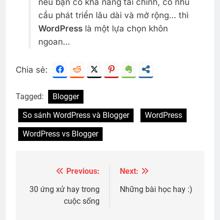
nếu bạn có khả năng tài chính, có nhu
cầu phát triển lâu dài và mở rộng… thì
WordPress
là một lựa chọn khôn
ngoan…
Chia sẻ:
Tagged:
Blogger
So sánh WordPress và Blogger
WordPress
WordPress vs Blogger
Previous:
Next:
Post
navigation
30 ứng xử hay trong
Những bài học hay :)
cuộc sống