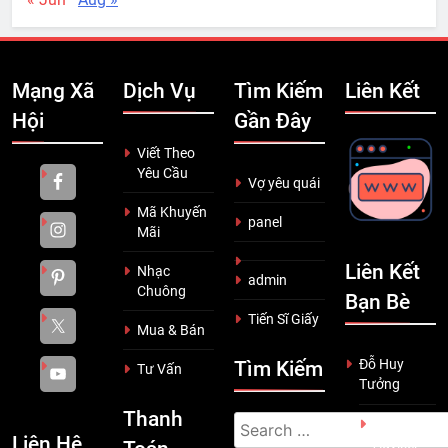
Mạng Xã
Dịch Vụ
Tìm Kiếm
Liên Kết
Hội
Gần Đây
Viết Theo
Yêu Cầu
Vợ yêu quái
Mã Khuyến
panel
Mãi
Liên Kết
Nhạc
admin
Chuông
Bạn Bè
Tiến Sĩ Giấy
Mua & Bán
Đỗ Huy
Tìm Kiếm
Tư Vấn
Tưởng
Thanh
Search
Scam
Liên Hệ
Adviser
for: